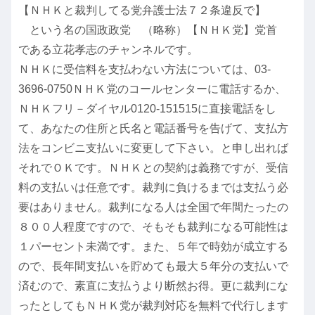
【ＮＨＫと裁判してる党弁護士法７２条違反で】
という名の国政政党 （略称）【ＮＨＫ党】党首
である立花孝志のチャンネルです。
ＮＨＫに受信料を支払わない方法については、03-
3696-0750ＮＨＫ党のコールセンターに電話するか、
ＮＨＫフリ－ダイヤル0120-151515に直接電話をし
て、あなたの住所と氏名と電話番号を告げて、支払方
法をコンビニ支払いに変更して下さい。と申し出れば
それでＯＫです。ＮＨＫとの契約は義務ですが、受信
料の支払いは任意です。裁判に負けるまでは支払う必
要はありません。裁判になる人は全国で年間たったの
８００人程度ですので、そもそも裁判になる可能性は
１パーセント未満です。また、５年で時効が成立する
ので、長年間支払いを貯めても最大５年分の支払いで
済むので、素直に支払うより断然お得。更に裁判にな
ったとしてもＮＨＫ党が裁判対応を無料で代行します