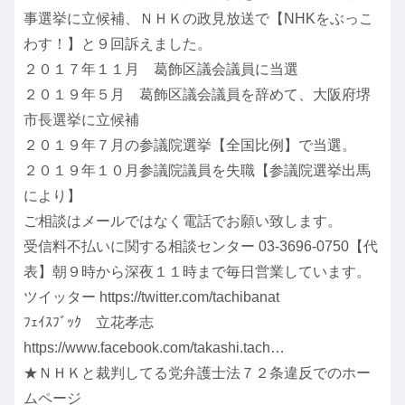
事選挙に立候補、ＮＨＫの政見放送で【NHKをぶっこ
わす！】と９回訴えました。
２０１７年１１月 葛飾区議会議員に当選
２０１９年５月 葛飾区議会議員を辞めて、大阪府堺
市長選挙に立候補
２０１９年７月の参議院選挙【全国比例】で当選。
２０１９年１０月参議院議員を失職【参議院選挙出馬
により】
ご相談はメールではなく電話でお願い致します。
受信料不払いに関する相談センター 03-3696-0750【代
表】朝９時から深夜１１時まで毎日営業しています。
ツイッター https://twitter.com/tachibanat
ﾌｪｲｽﾌﾞｯｸ 立花孝志
https://www.facebook.com/takashi.tach…
★ＮＨＫと裁判してる党弁護士法７２条違反でのホー
ムページ