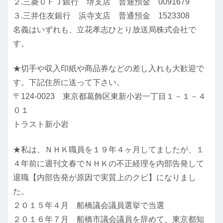
２.三菱ＵＦＪ銀行 堺支店 普通預金 0091679
３.三井住友銀行 浜寺支店 普通預金 1523308
名義はいずれも、立花孝志ひとり放送局株式会社で
す。
★切手や収入印紙や商品券などの差し入れも大歓迎で
す。下記住所に送って下さい。
〒124-0023 東京都葛飾区東新小岩一丁目１－１－４
０１
トラスト新小岩
★私は、ＮＨＫ職員を１９年４ヶ月してましたが、１
４年前に週刊文春でＮＨＫの不正経理を内部告発して
退職【内部告発が原因で実質上のクビ】になりまし
た。
２０１５年４月 船橋議会議員選挙で当選
２０１６年７月 船橋市議会議員を辞めて、東京都知