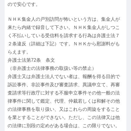
ので安心です。
ＮＨＫ集金人の戸別訪問が怖いという方は、集金人が
来たら内緒で録音して下さい。ＮＨＫ集金人がしつこ
く不払いしている受信料を請求する行為は弁護士法７
２条違反（詳細は下記）です。ＮＨＫから慰謝料がも
らえます。
弁護士法第72条 条文
（非弁護士の法律事務の取扱い等の禁止）
弁護士又は弁護士法人でない者は、報酬を得る目的で
訴訟事件、非訟事件及び審査請求、異議申立て、再審
査請求等行政庁に対する不服申立事件その他一般の法
律事件に関して鑑定、代理、仲裁若しくは和解その他
の法律事務を取り扱い、又はこれらの周旋をすること
を業とすることができない。ただし、この法律又は他
の法律に別段の定めがある場合は、この限りでない。