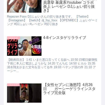
員選挙 暴露系Youtuber コラボ
炎上 レペゼン DJふぉい切り抜
き】
Repezen Foxx DJふぉいさんの切り抜き集です。 【Twitter】
【Instagram】 【twitch】dj_foy_foxx 【OPENREC】ふぉいゲーミ
ング #DJふぉい #レペゼン #切り抜き
4-8インスタゲリラライブ
ゴシップ
【動画目次】 1:41 いまだ悪口言ってくる奴へ 10:50 日曜日爆弾投
下前に本人に電話しようかな 14:20 てんちむ 14:50 ヒカル 15:35
清水翔太がまだ文句を言ってる件 19:03 ペヤング頭の件 21:10 ア
ーシー...
【女性セブンに激怒⁉︎】4月26
ゴシップ
日 ガーシーゲリラインスタ
ライブ完全版