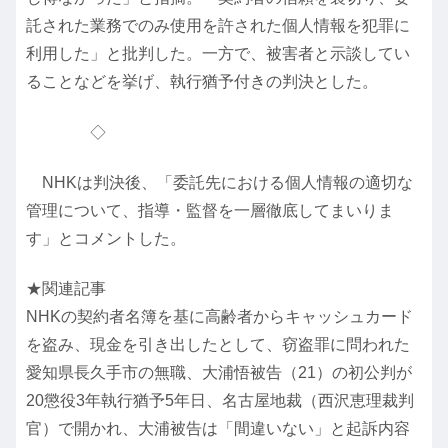
託された業務でのみ使用を許された個人情報を犯罪に
利用した」と批判した。一方で、被害者と示談してい
ることなどを挙げ、執行猶予付きの判決とした。
◇
NHKは判決後、「委託先における個人情報の適切な
管理について、指導・監督を一層徹底してまいりま
す」とコメントした。
★関連記事
NHKの契約者名簿を基に高齢者からキャッシュカード
を盗み、現金を引き出したとして、窃盗罪に問われた
愛知県長久手市の無職、大浦悟被告（21）の初公判が
20懲役3年執行猶予5年日、名古屋地裁（西沢恵理裁判
官）で開かれ、大浦被告は「間違いない」と起訴内容