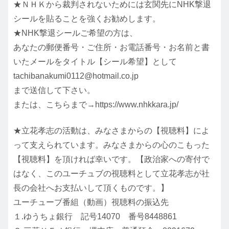
★ＮＨＫから裁判されないためには玄関先にNHK撃退
シールを貼ることを強くお勧めします。
★NHK撃退シールご希望の方は、
あなたの郵便番号・ご住所・お電話番号・お名前と書
いたメールをタイトル【シール希望】として
tachibanakumi0112@hotmail.co.jp
まで送信して下さい。
または、こちらまで→https://www.nhkkara.jp/
★立花孝志の活動は、みなさまからの【視聴料】によ
って支えられています。みなさまからの心のこもった
【視聴料】を頂ければ幸いです。【政治家への寄付で
はなく、このユーチュブの視聴料として立花孝志が社
長の会社へお支払いして頂くものです。】
ユーチューブ番組（動画）視聴料の振込先
１.ゆうちょ銀行 記号14070 番号8448861