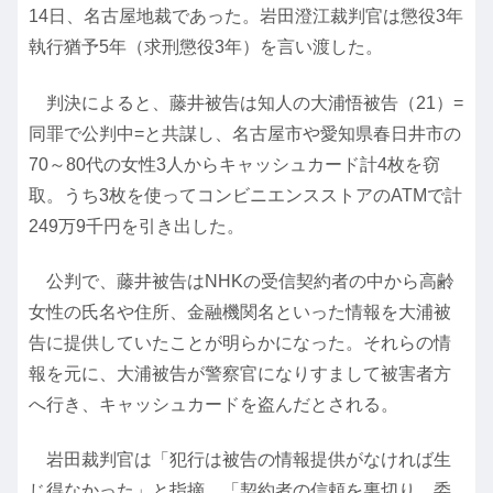
14日、名古屋地裁であった。岩田澄江裁判官は懲役3年
執行猶予5年（求刑懲役3年）を言い渡した。
判決によると、藤井被告は知人の大浦悟被告（21）=
同罪で公判中=と共謀し、名古屋市や愛知県春日井市の
70～80代の女性3人からキャッシュカード計4枚を窃
取。うち3枚を使ってコンビニエンスストアのATMで計
249万9千円を引き出した。
公判で、藤井被告はNHKの受信契約者の中から高齢
女性の氏名や住所、金融機関名といった情報を大浦被
告に提供していたことが明らかになった。それらの情
報を元に、大浦被告が警察官になりすまして被害者方
へ行き、キャッシュカードを盗んだとされる。
岩田裁判官は「犯行は被告の情報提供がなければ生
じ得なかった」と指摘。「契約者の信頼を裏切り、委