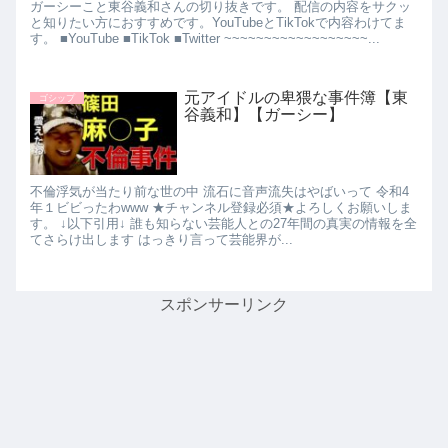
ガーシーこと東谷義和さんの切り抜きです。 配信の内容をサクッ
と知りたい方におすすめです。YouTubeとTikTokで内容わけてま
す。 ■YouTube ■TikTok ■Twitter ~~~~~~~~~~~~~~~~~~...
元アイドルの卑猥な事件簿【東
ゴシップ
谷義和】【ガーシー】
不倫浮気が当たり前な世の中 流石に音声流失はやばいって 令和4
年１ビビったわwww ★チャンネル登録必須★よろしくお願いしま
す。 ↓以下引用↓ 誰も知らない芸能人との27年間の真実の情報を全
てさらけ出します はっきり言って芸能界が...
スポンサーリンク