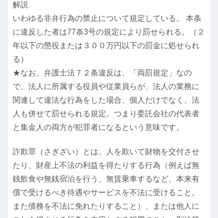
解説
いわゆる非弁行為の禁止について規定している。 本条
に違反した者は77条3号の規定により罰せられる。（２
年以下の懲役または３００万円以下の罰金に処せられ
る）
★なお、弁護士法７２条違反は、「両罰規定」なの
で、法人に所属する役員や従業員らが、法人の業務に
関連して違法な行為をした場合、個人だけでなく、法
人も併せて罰せられる規定。つまり委託会社の代表者
と集金人の両方が犯罪者になるという意味です。
詐欺罪（さぎざい）とは、人を欺いて財物を交付させ
たり、財産上不法の利益を得たりする行為（例えば無
銭飲食や無銭宿泊を行う、無賃乗車するなど、本来有
償で受けるべき待遇やサービスを不法に受けること。
また債務を不法に免れたりすること）、または他人に