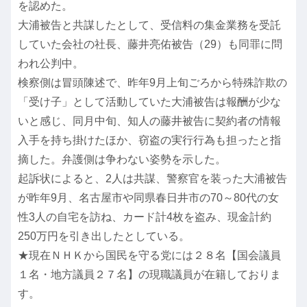
を認めた。
大浦被告と共謀したとして、受信料の集金業務を受託
していた会社の社長、藤井亮佑被告（29）も同罪に問
われ公判中。
検察側は冒頭陳述で、昨年9月上旬ごろから特殊詐欺の
「受け子」として活動していた大浦被告は報酬が少な
いと感じ、同月中旬、知人の藤井被告に契約者の情報
入手を持ち掛けたほか、窃盗の実行行為も担ったと指
摘した。弁護側は争わない姿勢を示した。
起訴状によると、2人は共謀、警察官を装った大浦被告
が昨年9月、名古屋市や同県春日井市の70～80代の女
性3人の自宅を訪ね、カード計4枚を盗み、現金計約
250万円を引き出したとしている。
★現在ＮＨＫから国民を守る党には２８名【国会議員
１名・地方議員２７名】の現職議員が在籍しておりま
す。