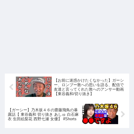
【お前に迷惑かけたくなかった】ガーシ
ー、ロンブー敦への思いを語る、配信で
友達と言ってくれた敦へのアンサー動画
【東谷義和/切り抜き】
【ガーシー】乃木坂４６の齋藤飛鳥の暴
露話【 東谷義和 切り抜き あしゅ 白石麻
衣 生田絵梨花 西野七瀬 女優】 #Shorts