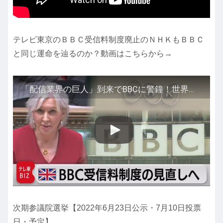
テレビ東京のＢＢＣ受信料制度廃止のＮＨＫもＢＢＣ
と同じ運命を辿るのか？動画はこちらから→
「配信業界の巨人」到来でBBCに警鐘！世界中の公共放送…NHKにも影響!?（2022年2月4日）
次期参議院選挙【2022年6月23日公示・7月10日投票
日・予定】