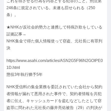
これを得させる行為を内容とする犯罪のこと。刑法第
246条に規定されている。未遂も罰せられる（250
条）。
★NHKが反社会的勢力と連携して特殊詐欺をしている
証拠記事→
NHK集金で得た個人情報使って窃盗、元社長に有罪判
決
https://www.asahi.com/articles/ASN2G5F96N2GOIPE0
1D.html
懲役3年執行猶予5年
NHK受信料の集金業務を委託されていた会社から契約
者情報が漏れて悪用された事件で、契約者情報を共犯
者に伝え、キャッシュカードを盗むなどしたとして窃
盗罪に問われた元社長の藤井亮佑被告（29）の判決が