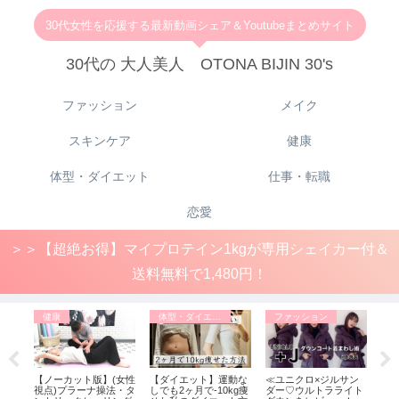
30代女性を応援する最新動画シェア＆Youtubeまとめサイト
30代の 大人美人 OTONA BIJIN 30's
ファッション
メイク
スキンケア
健康
体型・ダイエット
仕事・転職
恋愛
＞＞【超絶お得】マイプロテイン1kgが専用シェイカー付＆
送料無料で1,480円！
健康
体型・ダイエット
ファッション
フ
ル店
【ノーカット版】(女性
【ダイエット】運動な
≪ユニクロ×ジルサン
【1
（プラ
視点)プラーナ操法・タ
しでも2ヶ月で-10kg痩
ダー♡ウルトラライト
ル