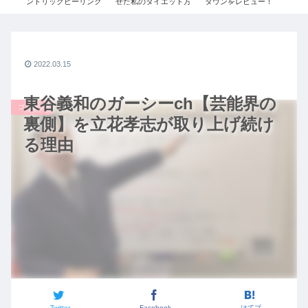
レビ
ントリックヒーリング
せた私のダイエット方
ダウンをレビュー！
新
！
法。痩せるために辞め
≫UNIQLO+Jで残り1
る
×ジ
た2つのこと / ダイエッ
点だったSサイズを購
デご
ン・
トビフォーアフター /
入しました！
ジ
説！
ダイエットモチベーシ
冬2
ョン
ロ+
2022.03.15
東谷義和のガーシーch【芸能界の
ゴシップ
裏側】を立花孝志が取り上げ続け
る理由
Twitter
Facebook
はてブ