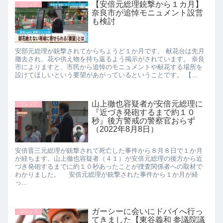
【安倍元総理銃撃から１カ月】
ゴシップ
奈良市が追悼モニュメント設営
も検討
安部元総理が銃撃されてからちょうど１か月です。 献花台は先月
撤去され、花や供え物を持ち返るよう掲示がされています。 奈良
市によりますと、市民から追悼のモニュメントや献花する場所を
設けてほしいという要望があがっているということです。 【...
山上徹也容疑者が安倍元総理に
ゴシップ
『近づき発砲するまで約１０
秒』後方警戒の警察官おらず
（2022年8月8日）
安倍晋三元総理が銃撃されて死亡した事件から８月８日で１か月
が経ちます。山上徹也容疑者（４１）が安倍元総理の後方から近
づき発砲するまでに約１０秒あったことが捜査関係者への取材で
わかりました。 安倍元総理が銃撃された事件から１か月が経
っ...
ガーシーに会いにドバイへ行っ
ゴシップ
てきました【東谷義和 参議院議