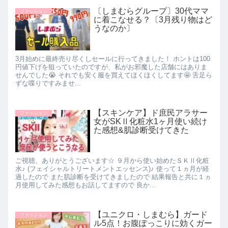
〔しまむらグループ〕30代ママ
ファッション
に着こなせる？〔3月残り物はど
うなのか〕
3月始めに最終売り尽くしセールに行ってきました！ ホントは100
円値下げを狙っていたのですが、私がお邪魔した店舗にはありま
せんでした😭 それでも安く服を買えてほくほくしてます🤩 舌足ら
ずな喋りですみませ...
【スキンケア】ド庶民アラサー
ファッション
女がSKⅡ化粧水1ヶ月使い続け
た感想&肌診断受けてきた
ご視聴、ありがとうございます☆ ９月から使い始めたＳＫⅡ化粧
水♪ (フェイシャルトリートメントエッセンス)♪ 使って１ヵ月が経
過したので また肌診断を受けてきましたので 結果報告と共に１ヵ
月使用してみた感想もお話してますので 良か...
【ユニクロ・しまむら】ガード
ファッション
ル5点！お腹ぽっこりに効くガー