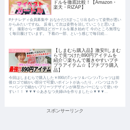
ドルを徹底比較！【Amazon・
楽天・RIZAP】
#ナナレディ会員募集中 おなかだけぽっこり出るのって姿勢が悪い
からみたいですね。 反省して次は姿勢を治していこうと思いま
す。 撮影から一週間ほどガードルを履き始めて 今のところ無理な
く毎日履けています。 下着の一部、という感じで毎日続...
【しまむら購入品】激安!!しまむ
ファッション
らで見つけた890円アイテムを
紹介♡楽ちんで履きやすいプチ
プラアイテム☆【プチプラ購入
品】
今回はしまむらで購入した￥890のTシャツ＆パンツ♪Tシャツは前
後ロゴで細かい部分で可愛いポイントがあったり、パンツはカラ
ーパンツで細かいプリーツデザインが体型カバーになって使いや
すい！！ ▼▼▼☆あきなつ夫婦chを作りました☆▼▼▼...
スポンサーリンク