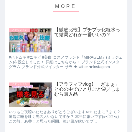
【徹底比較】プチプラ化粧水っ
ファッション
て結局どれが一番いいの？
#ハトムギ #ニキビ #美白 コスメブランド『MIRAGEM』(ミラジェ
ム)を設立しました！ 詳細はこちらから！ ブランド公式インスタ
グラム ブランド公式ツイッター サラ ★twitter ★Instagram ...
【アラフィフvlog】「ざまぁ」
ファッション
と心の中でひとりごと🤫／しま
むら購入品
いつもご視聴いただきありがとうございます☺️✨ たまに？よく？
道端に唾を吐く男の人いないですか？ 本当に嫌いです(๑•ૅㅁ•๑)
この前、あ😠！と思った瞬間、強い風が吹いてブ...