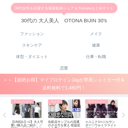
30代女性を応援する最新動画シェア＆Youtubeまとめサイト
30代の 大人美人 OTONA BIJIN 30's
ファッション
メイク
スキンケア
健康
体型・ダイエット
仕事・転職
恋愛
＞＞【超絶お得】マイプロテイン1kgが専用シェイカー付＆
送料無料で1,480円！
ファッション
メイク
ファッション
フ
がジ
【UNIQLO +J】大人可
化粧品サンプルの流通
≪ユニクロ×ジルサン
【U
クロ
愛い購入品ご紹介。／
のさせ方を変え 収益拡
ダー♡ウルトラライト
しい