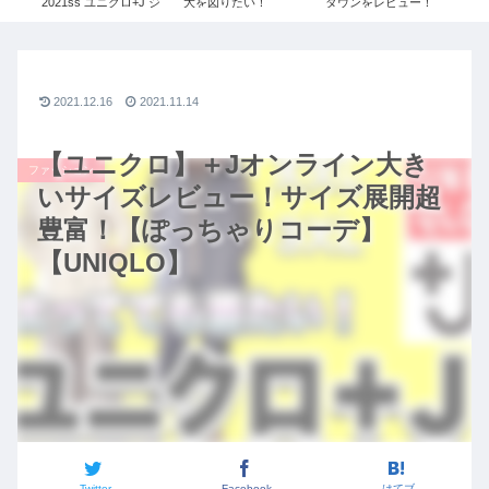
ぎ
2021ss ユニクロ+J ジ
大を図りたい！
ダウンをレビュー！
３
コー
ルサンダー レディース
#087【安藤 千夏1/3】
≫UNIQLO+Jで残り1
ニ
O×
令和の虎
点だったSサイズを購
ー
ボ秋
入しました！
ユニク
2021.12.16
2021.11.14
【ユニクロ】＋Jオンライン大き
ファッション
いサイズレビュー！サイズ展開超
豊富！【ぽっちゃりコーデ】
【UNIQLO】
Twitter
Facebook
はてブ