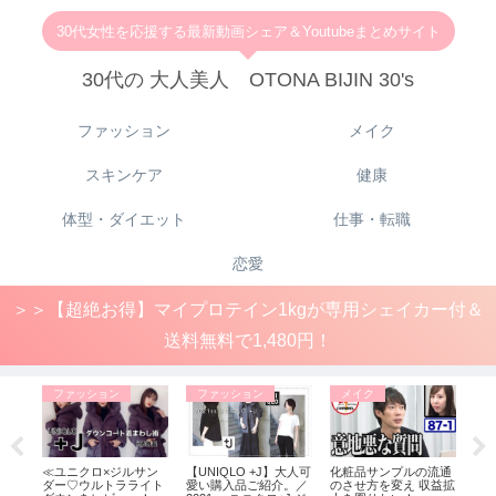
30代女性を応援する最新動画シェア＆Youtubeまとめサイト
30代の 大人美人 OTONA BIJIN 30's
ファッション
メイク
スキンケア
健康
体型・ダイエット
仕事・転職
恋愛
＞＞【超絶お得】マイプロテイン1kgが専用シェイカー付＆
送料無料で1,480円！
ファッション
ファッション
メイク
フ
ル店
≪ユニクロ×ジルサン
【UNIQLO +J】大人可
化粧品サンプルの流通
「+
（プラ
ダー♡ウルトラライト
愛い購入品ご紹介。／
のさせ方を変え 収益拡
り