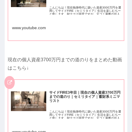
こんにちは！現在独身時代に築いた資産3000万円を運
用してサイドFIRE（セミリタイア）生活を楽しむちー
と申します。財テクは得意ですが、元ゴミ屋敷の住人
で家事レベルは35のポンコツ主婦という変わり者でご
ざいます( ´∀｀)動画内で紹介した動画・ブログ記事は
こちら↓20代で1000万円貯めた私がやったこと・やら
なか...
www.youtube.com
現在の個人資産3700万円までの道のりをまとめた動画
はこちら↓
サイドFIRE3年目｜現在の個人資産3700万円
までの道のり｜セミリタイア｜蓄財系ミニマ
リスト
こんにちは！現在独身時代に築いた資産3000万円を運
用してサイドFIRE（セミリタイア）生活を楽しむちー
と申します。財テクは得意ですが、元ゴミ屋敷の住人
で家事レベルは35のポンコツ主婦という変わり者でご
ざいます( ´∀｀)セミリタイア資金である3000万円まで
の道のりはブログの方で書いていますが、今回そこか
ら現在...
www.youtube.com