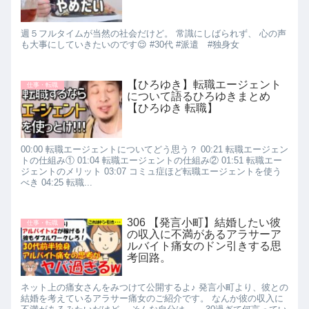
週５フルタイムが当然の社会だけど。 常識にしばられず、 心の声
も大事にしていきたいのです😌 #30代 #派遣 #独身女
【ひろゆき】転職エージェント
仕事・転職
について語るひろゆきまとめ
【ひろゆき 転職】
00:00 転職エージェントについてどう思う？ 00:21 転職エージェン
トの仕組み① 01:04 転職エージェントの仕組み② 01:51 転職エー
ジェントのメリット 03:07 コミュ症ほど転職エージェントを使う
べき 04:25 転職...
306 【発言小町】結婚したい彼
仕事・転職
の収入に不満があるアラサーア
ルバイト痛女のドン引きする思
考回路。
ネット上の痛女さんをみつけて公開するよ♪ 発言小町より、彼との
結婚を考えているアラサー痛女のご紹介です。 なんか彼の収入に