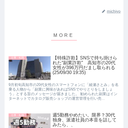
michiyo
【特殊詐欺】SNSで持ち掛けら
仕事・転職
れた“副業詐欺” 高知市の20代
女性が396万円だまし取られる
(25/09/30 19:35)
9月初旬高知市の20代女性のスマートフォンに「綾瀬さとみ」を名
乗る人物から「副業に興味があればSNSでやりとりをしましょ
う」とする旨のメッセージが届きました。 勧められた副業はイン
ターネットでカタログ販売ショップの運営管理を行い売...
週5勤務やめたい。限界？30代
仕事・転職
独身、派遣社員の本音を話して
みたら、、