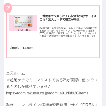
一番簡単で失敗しにくい投資方法はやっぱり
これ！楽天カードで積立が最強
私は20歳から投資を始め一応もう15年近くの経験があ
るわけですが、セミリタイアした2019年からは基本
ETFと投資信託の積立しかしていません。ぶっちゃけ
これが一番簡単で一番失敗しにくいんですよね（笑）
今まで何してきたんだって話なんですが、正...
simple-hira.com
楽天ルーム↓
※超絶ケチでミニマリストである私が実際に使ってい
るものしか載せていません
https://room.rakuten.co.jp/room_a91cf9f920/items
私はミニマルライフ×副業×資産運用でサイドFIREをす