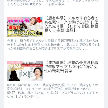
不満があるみたいだけど、 そんな自分は…。 30過ぎて何言ってい
るんだろうねw ◆元ネタ ・彼氏の収入...
【超有料級】メルカリ初心者で
仕事・転職
も在宅ワークで稼げる💰卸し仕
入れ先４選‼️【せどり 副業 物販
脱サラ 主婦 出品】
今回は、初心者でもメルカリ物販で月10万円以上を稼げる仕入れ
先を4つ紹介します💯👌 仕入れ先を正しく選ぶことで初心者でもし
っかり利益を作ることができます‼️ スマホで簡単にリサ...
【成功事例】理想の外資系転職
仕事・転職
で年収アップ！/ 30代/ 40代/ 女
性の転職/外資系
00:00 自己紹介 01:00 受講を決めた理由 01:38 受講をしての
変化 04:51 コミュニティの様子 07:40 転職活動について
09:27 印象に残っていること 11:01 プログラムをおすすめした
い方 【ヴィランティ...