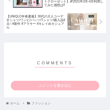
トクローゼット】🌈2021年3月-4月利用し
てみた感想は⁉️
【UNIQLO🌸春夏服】30代の大人コーデ
👗シャツ/ワンピ/パンツ/Tシャツ/購入品8
点✨#新作 #アラサー #キレイめカジュア
ル
コメントを書き込む
ホーム
ファッション