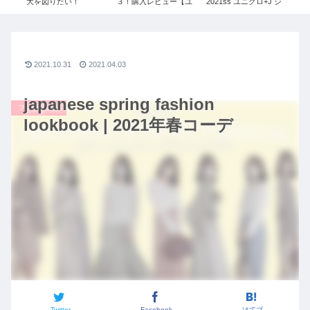
ング
大を図りたい！
３！購入レビュー【ユ
2021ss ユニクロ+J ジ
新
#087【安藤 千夏1/3】
ニクロ×ジルサンダ
ルサンダー レディース
る
令和の虎
ー】レディース
デご
ジ
冬2
ロ+
2021.10.31
2021.04.03
japanese spring fashion
ファッション
lookbook | 2021年春コーデ
Twitter
Facebook
はてブ