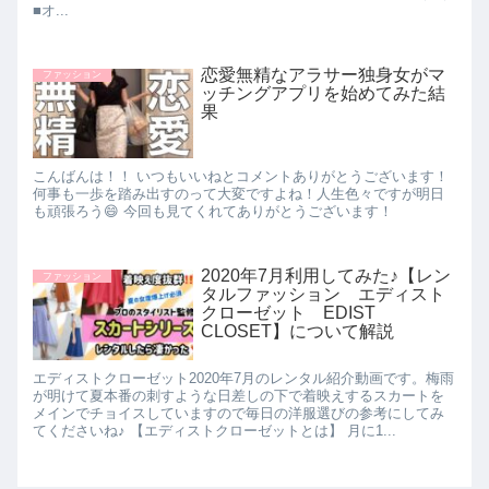
■オ...
恋愛無精なアラサー独身女がマ
ファッション
ッチングアプリを始めてみた結
果
こんばんは！！ いつもいいねとコメントありがとうございます！
何事も一歩を踏み出すのって大変ですよね！人生色々ですが明日
も頑張ろう😄 今回も見てくれてありがとうございます！
2020年7月利用してみた♪【レン
ファッション
タルファッション エディスト
クローゼット EDIST
CLOSET】について解説
エディストクローゼット2020年7月のレンタル紹介動画です。梅雨
が明けて夏本番の刺すような日差しの下で着映えするスカートを
メインでチョイスしていますので毎日の洋服選びの参考にしてみ
てくださいね♪ 【エディストクローゼットとは】 月に1...