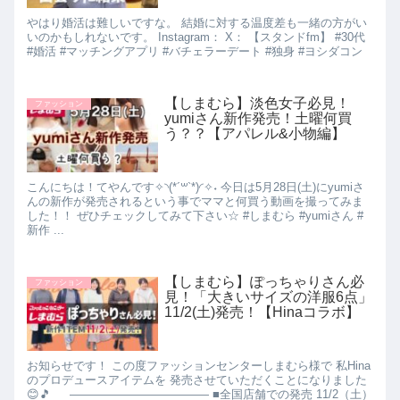
やはり婚活は難しいですな。 結婚に対する温度差も一緒の方がい
いのかもしれないです。 Instagram： X： 【スタンドfm】 #30代
#婚活 #マッチングアプリ #バチェラーデート #独身 #ヨシダコン
【しまむら】淡色女子必見！
ファッション
yumiさん新作発売！土曜何買
う？？【アパレル&小物編】
こんにちは！てやんです✧︎◝︎(*´꒳`*)◜︎✧︎˖ 今日は5月28日(土)にyumiさ
んの新作が発売されるという事でママと何買う動画を撮ってみま
した！！ ぜひチェックしてみて下さい☆ #しまむら #yumiさん #
新作 ...
【しまむら】ぽっちゃりさん必
ファッション
見！「大きいサイズの洋服6点」
11/2(土)発売！【Hinaコラボ】
お知らせです！ この度ファッションセンターしまむら様で 私Hina
のプロデュースアイテムを 発売させていただくことになりました
😊🎵 ———————————— ■全国店舗での発売 11/2（土）