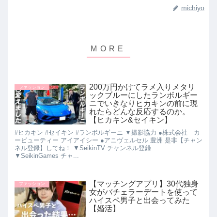
michiyo
200万円かけてラメ入りメタリ
ファッション
ックブルーにしたランボルギー
ニでいきなりヒカキンの前に現
れたらどんな反応するのか。
【ヒカキン&セイキン】
#ヒカキン #セイキン #ランボルギーニ ▼撮影協力 ●株式会社 カ
ービューティー アイアイシー ●アニヴェルセル 豊洲 是非【チャン
ネル登録】してね！ ▼SeikinTV チャンネル登録
▼SeikinGames チャ...
【マッチングアプリ】30代独身
ファッション
女がバチェラーデートを使って
ハイスペ男子と出会ってみた
【婚活】