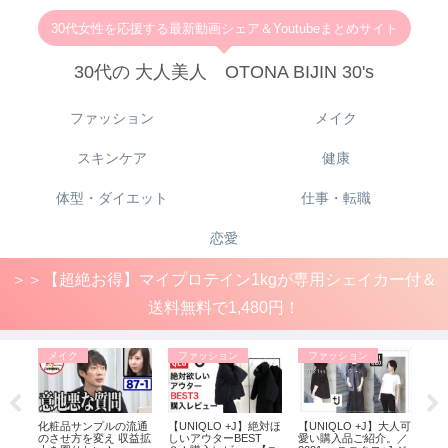
30代女性を応援する最新動画シェア＆Youtubeまとめサイト
30代の 大人美人 OTONA BIJIN 30's
ファッション
メイク
スキンケア
健康
体型・ダイエット
仕事・転職
恋愛
＞＞【超絶お得】マイプロテイン1kgが専用シェイカー付＆
送料無料で1,480円！
メイク
ファッション
ファッション
フ
(女性
化粧品サンプルの流通
【UNIQLO +J】絶対ほ
【UNIQLO +J】大人可
【1
法・タ
のさせ方を変え 収益拡
しいアウターBEST
愛い購入品ご紹介。／
ル