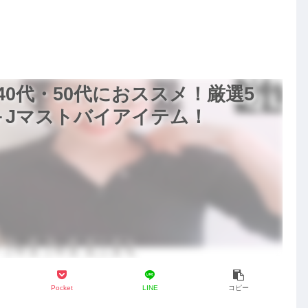
ラボ秋冬2020コーデ【ユ
ニクロ+J】
40代・50代におススメ！厳選5
ロ＋Jマストバイアイテム！
Pocket
LINE
コピー