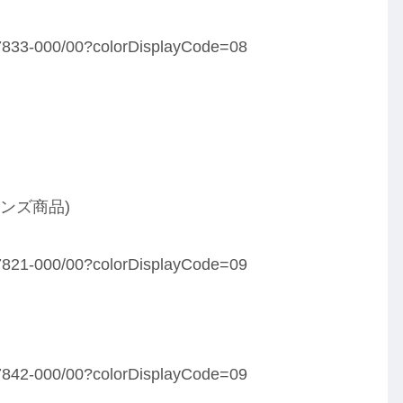
437833-000/00?colorDisplayCode=08
ンズ商品)
437821-000/00?colorDisplayCode=09
437842-000/00?colorDisplayCode=09