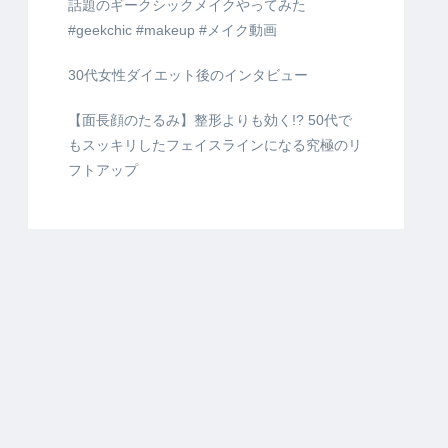
話題のギークシックメイクやってみた
#geekchic #makeup #メイク動画
30代女性ダイエット後のインタビュー
【面長顔のたるみ】整形よりも効く!? 50代で
もスッキリしたフェイスラインになる究極のリ
フトアップ