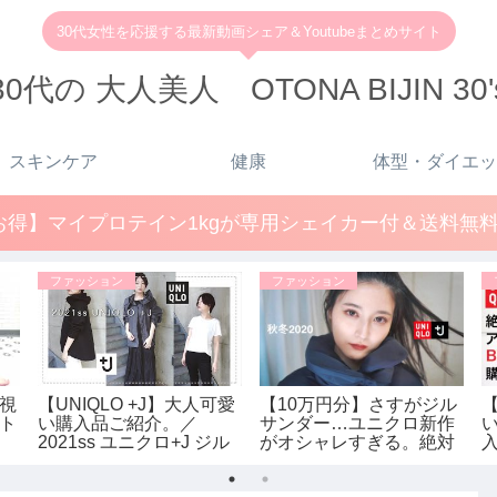
30代女性を応援する最新動画シェア＆Youtubeまとめサイト
30代の 大人美人 OTONA BIJIN 30'
スキンケア
健康
体型・ダイエッ
得】マイプロテイン1kgが専用シェイカー付＆送料無料で
ファッション
ファッション
性視
【UNIQLO +J】大人可愛
【10万円分】さすがジル
【
ント
い購入品ご紹介。／
サンダー…ユニクロ新作
2021ss ユニクロ+J ジル
がオシャレすぎる。絶対
サンダー レディース
買うべきコーデご紹介｜
UNIQLO×ジルサンダーコ