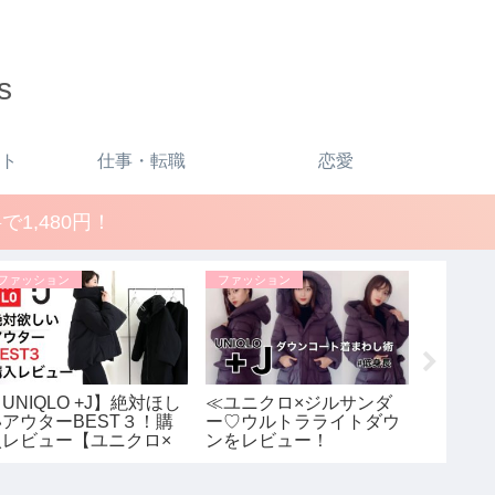
s
ト
仕事・転職
恋愛
1,480円！
ファッション
ファッション
スキンケ
UNIQLO +J】絶対ほし
≪ユニクロ×ジルサンダ
【激変
いアウターBEST３！購
ー♡ウルトラライトダウ
ずに自力
入レビュー【ユニクロ×
ンをレビュー！
ぴん美
ジルサンダー】レディー
≫UNIQLO+Jで残り1点だ
法！【
ス
ったSサイズを購入しま