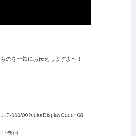
たものを一気にお伝えしますよ〜！
438117-000/00?colorDisplayCode=08
クT長袖