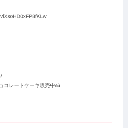
D7viXsoHD0xFP8fKLw
/
ョコレートケーキ販売中🍰