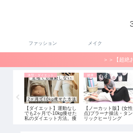
ファッション
メイク
＞＞【超絶お
体型・ダイエット
健康
お気に入り
【ダイエット】運動なし
【ノーカット版】(女
ウンコー
でも2ヶ月で-10kg痩せた
点)プラーナ操法・タ
間コー
私のダイエット方法。痩
リックヒーリング
×ジルサン
せるために辞めた2つの
リッドダ
こと / ダイエットビフォ