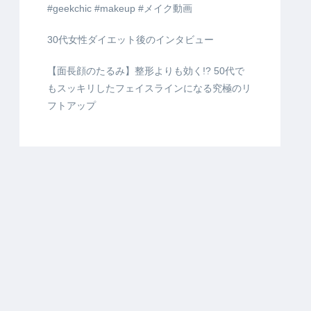
#geekchic #makeup #メイク動画
30代女性ダイエット後のインタビュー
【面長顔のたるみ】整形よりも効く!? 50代で
もスッキリしたフェイスラインになる究極のリ
フトアップ