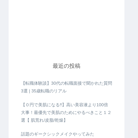
最近の投稿
【転職体験談】30代の転職面接で聞かれた質問
3選 | 35歳転職のリアル
【０円で美肌になる‼️】高い美容液より100倍
大事！最優先で美肌のためにやるべきこと１２
選【 肌荒れ/皮脂/乾燥】
話題のギークシックメイクやってみた