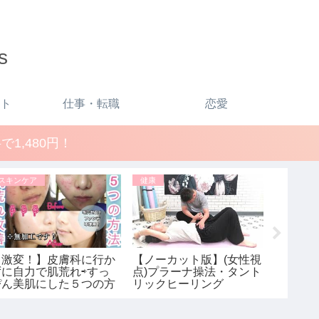
s
ト
仕事・転職
恋愛
1,480円！
スキンケア
健康
ファッシ
【激変！】皮膚科に行か
【ノーカット版】(女性視
【UNIQ
ずに自力で肌荒れ⇨すっ
点)プラーナ操法・タント
いアウタ
ぴん美肌にした５つの方
リックヒーリング
入レビュ
法！【スキンケア】
ジルサ
ス