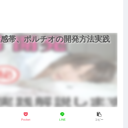
徹
した！
性感帯、ポルチオの開発方法実践
Pocket
LINE
コピー