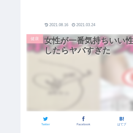
コーデ【ユ
のダウン・シャツなど
底解説！
2021.08.16
2021.03.24
健康
女性が一番気持ちいい
したらヤバすぎた
Twitter
Facebook
はてブ