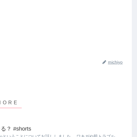
michiyo
 #shorts
かということについてお話ししました。 ワキガや肌トラブル