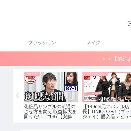
ファッション
メイク
＞＞【超絶お
メイク
ファッション
さすがジル
化粧品サンプルの流通の
【149cm元アパレル店
クロ新作
させ方を変え 収益拡大を
長】UNIQLO +J（プ
る。絶対
図りたい！#087【安藤
ジェイ）購入品レビュ
ご紹介｜
千夏1/3】令和の虎
＆着用コーデ！2020
サンダーコ
ユニクロ×ジルサンダ