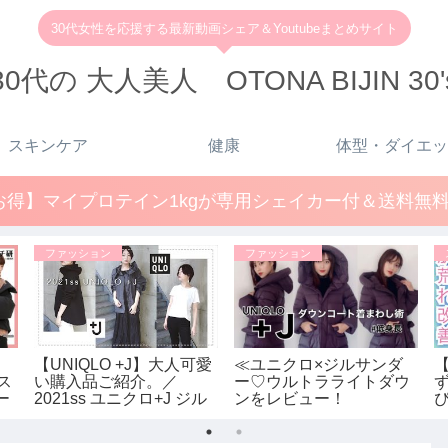
30代女性を応援する最新動画シェア＆Youtubeまとめサイト
30代の 大人美人 OTONA BIJIN 30'
スキンケア
健康
体型・ダイエッ
得】マイプロテイン1kgが専用シェイカー付＆送料無料で
ファッション
ファッション
【UNIQLO +J】大人可愛
≪ユニクロ×ジルサンダ
ラス
い購入品ご紹介。／
ー♡ウルトラライトダウ
ー
2021ss ユニクロ+J ジル
ンをレビュー！
秋冬
サンダー レディース
≫UNIQLO+Jで残り1点だ
ー
ったSサイズを購入しま