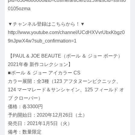
pid=0304880000&to=cosme/article/26259/&scid=ssns0
0105ozma
▼チャンネル登録はこちらから！▼
http://www.youtube.com/channel/UCdHXVvrUbxKbgz0
9nJpwX4w?sub_confirmation=1
【PAUL & JOE BEAUTE（ポール ＆ ジョー ボーテ）
2021年春 新作コレクション】
■ポール ＆ ジョー アイカラー CS
カラー展開：全3種（123 アフタヌーンピクニック、
124 マーマレード＆サンシャイン、125 フィールド オ
ブ クローバー）
価格：各3300円
予約開始日：2020年12月26日（土）
発売日：2021年1月5日（火）
備考：数量限定