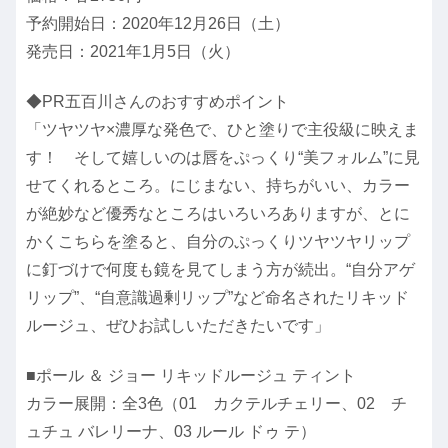
予約開始日：2020年12月26日（土）
発売日：2021年1月5日（火）
◆PR五百川さんのおすすめポイント
「ツヤツヤ×濃厚な発色で、ひと塗りで主役級に映えま
す！ そして嬉しいのは唇をぷっくり“美フォルム”に見
せてくれるところ。にじまない、持ちがいい、カラー
が絶妙など優秀なところはいろいろありますが、とに
かくこちらを塗ると、自分のぷっくりツヤツヤリップ
に釘づけで何度も鏡を見てしまう方が続出。“自分アゲ
リップ”、“自意識過剰リップ”など命名されたリキッド
ルージュ、ぜひお試しいただきたいです」
■ポール ＆ ジョー リキッドルージュ ティント
カラー展開：全3色（01 カクテルチェリー、02 チ
ュチュ バレリーナ、03 ルール ドゥ テ）