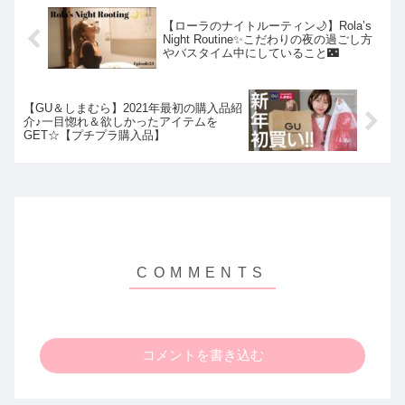
【ローラのナイトルーティン🌙】Rola’s
Night Routine✨こだわりの夜の過ごし方
やバスタイム中にしていること🌃
【GU＆しまむら】2021年最初の購入品紹
介♪一目惚れ＆欲しかったアイテムを
GET☆【プチプラ購入品】
コメントを書き込む