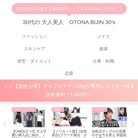
30代女性を応援する最新動画シェア＆Youtubeまとめサイト
30代の 大人美人 OTONA BIJIN 30's
ファッション
メイク
スキンケア
健康
体型・ダイエット
仕事・転職
恋愛
＞＞【超絶お得】マイプロテイン1kgが専用シェイカー付＆
送料無料で1,480円！
ファッション
健康
メイク
フ
ル店
【UNIQLO +J】大人可
【ノーカット版】(女性
化粧品サンプルの流通
「+
（プラ
愛い購入品ご紹介。／
視点)プラーナ操法・タ
のさせ方を変え 収益拡
り