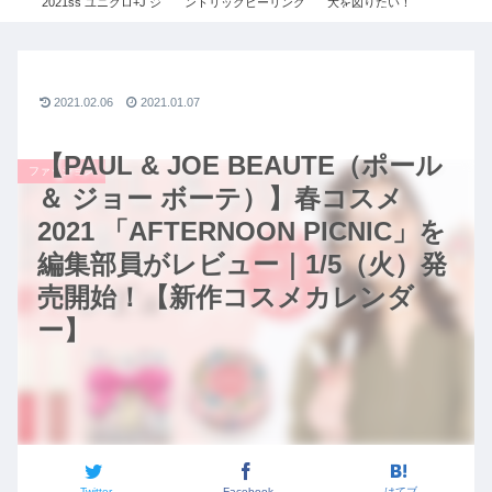
レビ
2021ss ユニクロ+J ジ
ントリックヒーリング
大を図りたい！
コ
！
ルサンダー レディース
#087【安藤 千夏1/3】
コー
×ジ
令和の虎
ル
ン・
リ
説！
コ
ッ
2021.02.06
2021.01.07
【PAUL & JOE BEAUTE（ポール
ファッション
＆ ジョー ボーテ）】春コスメ
2021 「AFTERNOON PICNIC」を
編集部員がレビュー｜1/5（火）発
売開始！【新作コスメカレンダ
ー】
Twitter
Facebook
はてブ