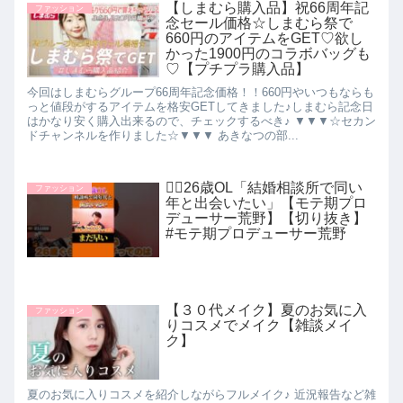
【しまむら購入品】祝66周年記
ファッション
念セール価格☆しまむら祭で
660円のアイテムをGET♡欲し
かった1900円のコラボバッグも
♡【プチプラ購入品】
今回はしまむらグループ66周年記念価格！！660円やいつもならも
っと値段がするアイテムを格安GETしてきました♪しまむら記念日
はかなり安く購入出来るので、チェックするべき♪ ▼▼▼☆セカン
ドチャンネルを作りました☆▼▼▼ あきなつの部...
🙋‍♀️26歳OL「結婚相談所で同い
ファッション
年と出会いたい」【モテ期プロ
デューサー荒野】【切り抜き】
#モテ期プロデューサー荒野
【３０代メイク】夏のお気に入
ファッション
りコスメでメイク【雑談メイ
ク】
夏のお気に入りコスメを紹介しながらフルメイク♪ 近況報告など雑