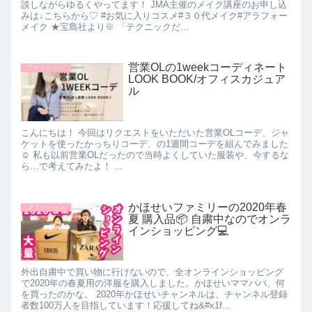
談しながらゆるくやってます！ JMA主催のメイク講座のお申し込
みは↓こちらから♡ #お気に入りコスメ#３０代メイク#アラフォー
メイク ★宝島社より※ 「テクニックだ...
営業OLの1weekコーディネート
ファッション
LOOK BOOK/オフィスカジュア
ル
こんにちは！ 今回はリクエストをいただいた営業OLコーデ、ジャ
ケットを使ったかっちりコーデ、の1週間コーデを組んでみました
☺️ 私も以前営業OLだったので当時よくしていた服装や、今するな
ら…で考えてみたよ！ ...
かほせいファミリーの2020年春
ファッション
夏 購入品📦 自粛中なのでオンラ
インショッピング💻
外出自粛中で買い物に行けないので、全オンラインショッピング
で2020年の春夏用の洋服を購入しました。かほせいママパパ、何
を買ったのかな。 2020年かほせいチャンネルは、チャンネル登録
者数100万人を目指しています！応援してね&#x1f...