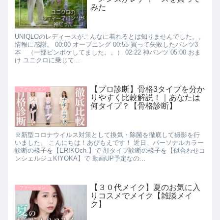
みた
UNIQLOのレディースがこんなに着れるとは知りませんでした。。
情報に感謝。 00:00 オープニング 00:55 買って失敗したパンツ3
本 （一部ピンボケしてました。。） 02:22 神パンツ 05:00 おま
け ユニクロに乗じて...
【プロ診断】骨格3タイプを分か
ファッション
りやすく比較解説！｜あなたは
何タイプ？【骨格診断】
※新型コロナウイルス対策として換気・除菌を徹底して撮影を行
いました。 こんにちは！あぴもえです！ 近日、パーソナルカラー
診断の様子を【ERIKOch.】で 顔タイプ診断の様子を【似合わせコ
ンシェルジュKIYOKA】で 動画UP予定なの...
【３０代メイク】夏のお気に入
ファッション
りコスメでメイク【雑談メイ
ク】