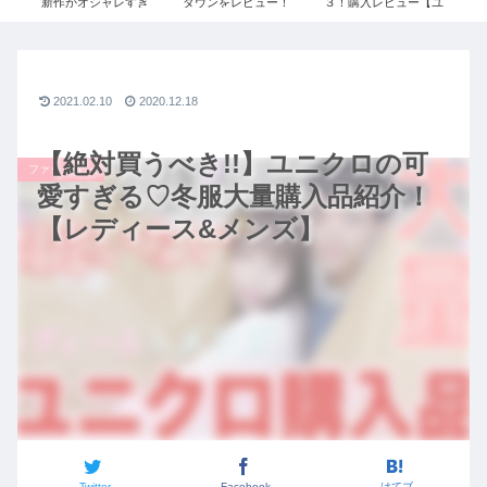
週間
新作がオシャレすぎ
ダウンをレビュー！
３！購入レビュー【ユ
大
ロ×ジ
る。絶対買うべきコー
≫UNIQLO+Jで残り1
ニクロ×ジルサンダ
#0
イブ
デご紹介｜UNIQLO×
点だったSサイズを購
ー】レディース
令
ート
ジルサンダーコラボ秋
入しました！
ファ
冬2020コーデ【ユニク
ロ+J】
2021.02.10
2020.12.18
【絶対買うべき!!】ユニクロの可
ファッション
愛すぎる♡冬服大量購入品紹介！
【レディース&メンズ】
Twitter
Facebook
はてブ