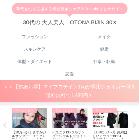
30代女性を応援する最新動画シェア＆Youtubeまとめサイト
30代の 大人美人 OTONA BIJIN 30's
ファッション
メイク
スキンケア
健康
体型・ダイエット
仕事・転職
恋愛
＞＞【超絶お得】マイプロテイン1kgが専用シェイカー付＆
送料無料で1,480円！
ファッション
ファッション
ファッション
メ
に入
【10万円分】さすがジ
≪ユニクロ×ジルサン
【UNIQLO +J】絶対ほ
化
ウン
ルサンダー…ユニクロ
ダー♡ウルトラライト
しいアウターBEST
の