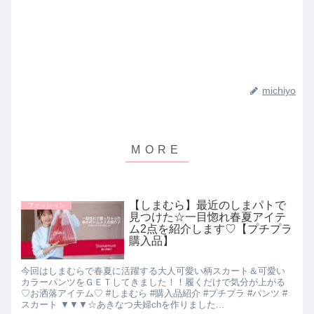
michiyo
【しまむら】最近のしまパトで
ファッション
見つけた☆一目惚れ春夏アイテ
ム2点を紹介します♡【プチプラ
購入品】
今回はしまむらで春夏に活躍する大人可愛い柄スカート＆可愛い
カラーパンツをＧＥＴしてきました！！履くだけで気分が上がる
♡お洒落アイテム♡ #しまむら #購入品紹介 #プチプラ #パンツ #
スカート ▼▼▼☆あきなつ夫婦chを作りました...