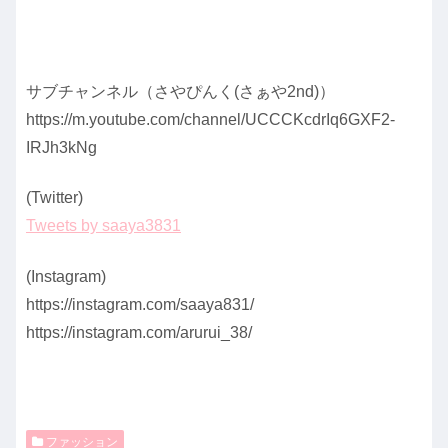
サブチャンネル（さやぴんく(さぁや2nd)）
https://m.youtube.com/channel/UCCCKcdrIq6GXF2-
IRJh3kNg
(Twitter)
Tweets by saaya3831
(Instagram)
https://instagram.com/saaya831/
https://instagram.com/arurui_38/
ファッション