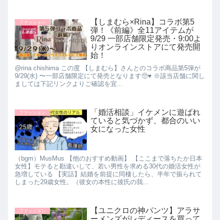
【しまむら×Rina】コラボ第5
ファッション
弾！《前編》全11アイテムが
9/29 一部店舗限定発売・9:00よ
りオンラインストアにて発売開
始！
​@rina chishima この度 【しまむら】さんとのコラボ商品第5弾が
9/29(水) 〜一部店舗限定にて発売となります🥺♥️ ※該当店舗に関し
ましては下記リンクよりご確認を宜...
「婚活相談」イケメンに遊ばれ
ファッション
ていると気づかず、都合のいい
女になった女性
（bgm）MusMus 【他のおすすめ動画】 【ここまで落ちたか日本
女性】モテると勘違いして、若い男性を求める30代の婚活女性が
急増している 【実話】結婚を前提に同棲したら、半年で振られて
しまった29歳女性。（彼女の本性に彼氏の我...
【ユニクロの神パンツ】アラサ
ファッション
ーメンズがレディースを買って