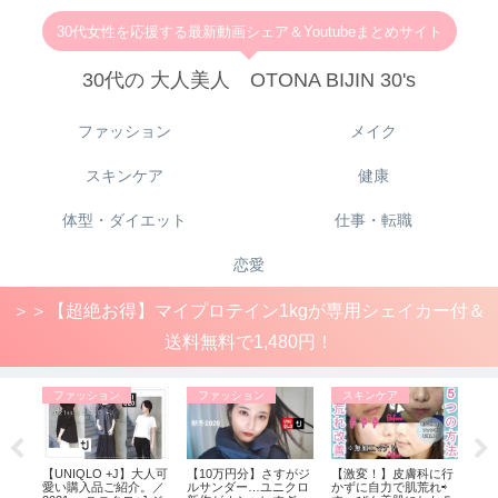
30代女性を応援する最新動画シェア＆Youtubeまとめサイト
30代の 大人美人 OTONA BIJIN 30's
ファッション
メイク
スキンケア
健康
体型・ダイエット
仕事・転職
恋愛
＞＞【超絶お得】マイプロテイン1kgが専用シェイカー付＆
送料無料で1,480円！
ファッション
ファッション
スキンケア
健
に入
【UNIQLO +J】大人可
【10万円分】さすがジ
【激変！】皮膚科に行
【
ウン
愛い購入品ご紹介。／
ルサンダー…ユニクロ
かずに自力で肌荒れ⇨
視