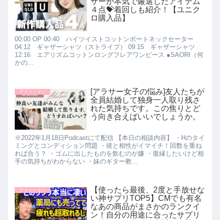
サーが本気で厳選したアイテム
４点💝着回しも紹介！【ユニク
ロ購入品】
00:00 OP 00:40 ハイツイストコットンボートネックセーター
04:12 ギャザーシャツ（ストライプ） 09:15 ギャザーシャツ
12:16 エアリズムコットンロングフレアワンピース ●SAORI（何
かの...
[アラサー女子の悩み]友人たちが
ファッション
全員結婚して独身一人取り残さ
れた気持ちです。この焦りとど
う向き合えばいいでしょうか。
※2022年1月18日Podcastにて配信 【本日の相談内容】 ・Hのタイ
ミングとコンディション問題 ・彼と相性がイマイチ！回数を重ね
れば合う？ ・ゴムに出したものを飲むのが嫌 ・復縁したいけど相
手の気持ちがわからない ・妹のギター教...
【使ったら最後、2度と手放せな
ファッション
い神サプリTOP5】CMでも有名
なあの商品がまさかのランクイ
ン！自分の用途に合ったサプリ