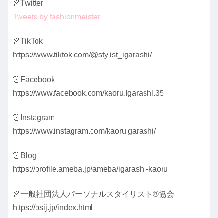
👗Twitter
Tweets by fashionmeister
👗TikTok
https://www.tiktok.com/@stylist_igarashi/
👗Facebook
https://www.facebook.com/kaoru.igarashi.35
👗Instagram
https://www.instagram.com/kaoruigarashi/
👗Blog
https://profile.ameba.jp/ameba/igarashi-kaoru
👗一般社団法人パーソナルスタイリスト®協会
https://psij.jp/index.html