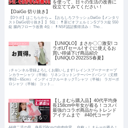
を使って、日々の生活の改善に
役立ててみてください！
【DaiGo 切り抜き】
【Dラボ】はこちらから→ 【おもしろフラッシュDaiGo【メンタリ
ストDaiGo切り抜き】】 5位： 💊新ビオフェルミンSプラス錠 550
錠 腸内フローラ改善 4位： 💊NSF認証獲得済み： Tho...
【UNIQLO】まさか〇〇激安! コ
ファッション
ラボUTセール! すぐに使えるお
買い得値下げ商品紹介
【UNIQLO 2022SS春夏】
↓チャンネル登録よろしくお願いします! レインスプーナーオープ
ンカラーシャツ（半袖） リネンコットンテーパードパンツ（丈標
準63～65cm） インディゴクルーネックTシャツ（半袖） ラガーポ
ロシャツ（半袖） コット...
【しまむら購入品】40代平均身
ファッション
長158cm中年女が着る！コスパ
最強のコラボ商品からトレンド
アイテムまで #40代コーデ
44歳二児の母、身長158cmの中肉中背。 自称・しまらーが着る！