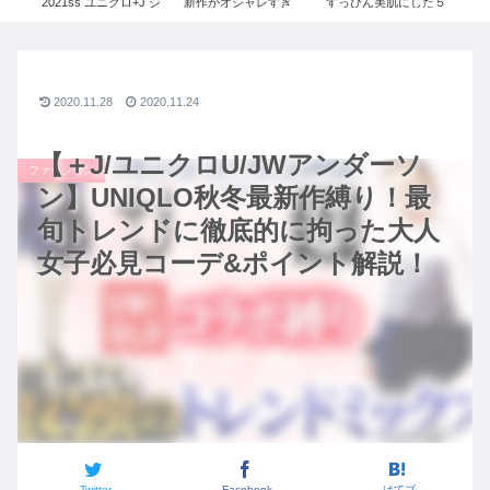
週間
2021ss ユニクロ+J ジ
新作がオシャレすぎ
すっぴん美肌にした５
ン
ロ×ジ
ルサンダー レディース
る。絶対買うべきコー
つの方法！【スキンケ
イブ
デご紹介｜UNIQLO×
ア】
ート
ジルサンダーコラボ秋
ファ
冬2020コーデ【ユニク
ロ+J】
2020.11.28
2020.11.24
【＋J/ユニクロU/JWアンダーソ
ファッション
ン】UNIQLO秋冬最新作縛り！最
旬トレンドに徹底的に拘った大人
女子必見コーデ&ポイント解説！
Twitter
Facebook
はてブ