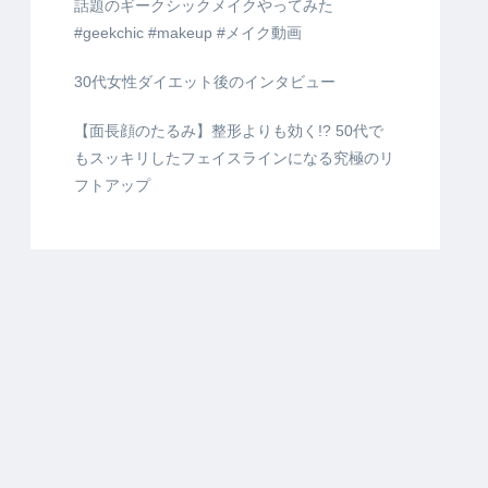
話題のギークシックメイクやってみた
#geekchic #makeup #メイク動画
30代女性ダイエット後のインタビュー
【面長顔のたるみ】整形よりも効く!? 50代で
もスッキリしたフェイスラインになる究極のリ
フトアップ