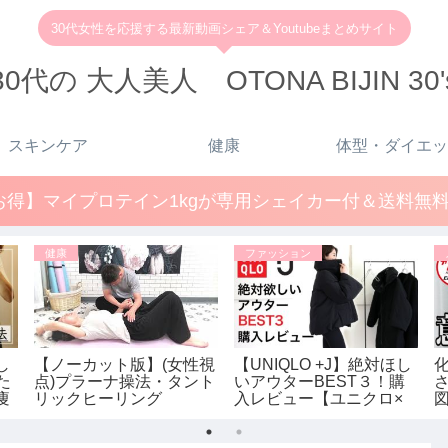
30代女性を応援する最新動画シェア＆Youtubeまとめサイト
30代の 大人美人 OTONA BIJIN 30'
スキンケア
健康
体型・ダイエッ
得】マイプロテイン1kgが専用シェイカー付＆送料無料で
健康
ファッション
し
【ノーカット版】(女性視
【UNIQLO +J】絶対ほし
た
点)プラーナ操法・タント
いアウターBEST３！購
痩
リックヒーリング
入レビュー【ユニクロ×
の
ジルサンダー】レディー
千
ォ
ス