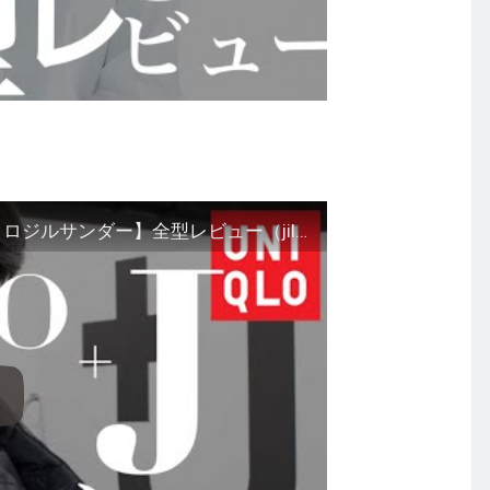
これさえ見れば大丈夫！UNIQLO+j【ユニクロジルサンダー】全型レビュー（jilsander）