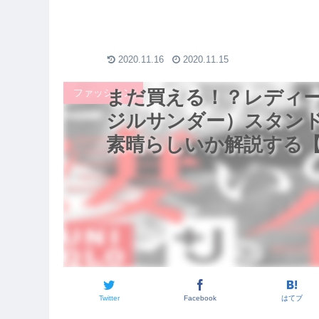
ート】
ラボ秋冬2020コーデ【ユ
ーアフター / ダイエッ
ション】
ニクロ+J】
モチベーション
2020.11.16
2020.11.15
ファッション
まだ買える！？レディース
ジルサンダー）スタン
素晴らしいか解説する
Twitter
Facebook
はてブ