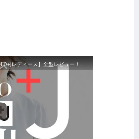
これで絞れるユニクロジルサンダー【UNIQLO+jレディース】全型レビュー！！jilsanderおすすめ品はどれ？