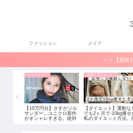
ファッション
メイク
＞＞【超絶お
ファッション
体型・ダイエット
お気に入り
【10万円分】さすがジル
【ダイエット】運動な
ウンコー
サンダー…ユニクロ新作
でも2ヶ月で-10kg痩せ
間コー
がオシャレすぎる。絶対
私のダイエット方法。
×ジルサン
買うべきコーデご紹介｜
せるために辞めた2つ
リッドダ
UNIQLO×ジルサンダーコ
こと / ダイエットビフ