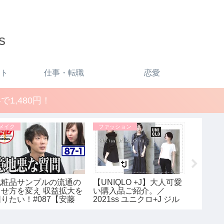
s
ト
仕事・転職
恋愛
1,480円！
メイク
ファッション
ファッシ
化粧品サンプルの流通の
【UNIQLO +J】大人可愛
≪ユニク
させ方を変え 収益拡大を
い購入品ご紹介。／
ー♡ウ
図りたい！#087【安藤
2021ss ユニクロ+J ジル
ンをレ
夏1/3】令和の虎
サンダー レディース
≫UNIQ
ったS