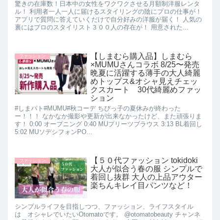
驚きの在庫数！日本中の女性をワクワクさせる月額制洋服レンタ
ル！ 利用者一人一人に届けるスタイリングの陰にプロの仕事が！
アプリで質問に答えていくだけで自分好みの洋服が届く！ 人気の
裏にはプロのスタイリスト３００人の存在が！ 用意された...
【しまむら購入品】しまむら
ファッション
×MUMUさんコラボ 8/25〜発売
晩夏に活躍する薄手の大人綺麗
めトップス&オシャ見えチェッ
クスカート 30代綺麗めファッ
ション
#しまパト#MUMU#秋コーデ ちびっ子の夏休みが終わった
ー！！！ なかなか撮影や更新が出来なかったけど、また頑張りま
す！ 0:00 オープニング 0:40 MUプリーツブラウス 3:13 BL着回し
5:02 MUソデシフォンPO...
【５０代ファッション tokidoki
ファッション
大人が似合う春の服 シンプルで
着回し抜群 大人の上品アウター
楽ちんキレイ目パンツなど！
シンプルライフを目指しつつ、ファッション、ライフスタイル
は オシャレでいたいOtomatoです。 @otomatobeauty チャンネ