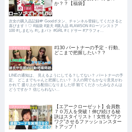
か？？【福袋】
次女の購入品記録💸 Goodボタン、チャンネル登録してくださると
喜びます！♡ #福袋 #楽天 #購入品 #LAWSON #ローソンストア
100 #しまむら #しまパト #GRL #ミドサー #アラフォ...
#130 パートナーの予定・行動、
ファッション
どこまで把握したい？？
LINEの通知は、 見えるようにしてる？してない？ パートナーの予
定、 どこまでちゃんと把握したい？ ３人の間でもかなり意見がわ
かれて 盛り上がる配信になりました🤣 観てくださったみなさんは
どうですか？ 信じられない...
【エアークローゼット】会員数
ファッション
７０万人を突破！伸び続ける秘
訣はスタイリスト！女性を“ワク
ワク”させるファッションスター
トアップ！