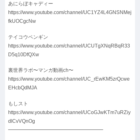
あにらぼキャディー
https://www.youtube.com/channel/UC1YZ4L4GNSNMej
fkUOCgcNw
テイコウペンギン
https://www.youtube.com/channel/UCUTgXNqRBqR33
D5q10DfQXw
裏世界ラボ〜マンガ動画ch〜
https://www.youtube.com/channel/UC_rEwKM5zrQcwe
EHcbQdMJA
もしスト
https://www.youtube.com/channel/UCoGJwKTm7uRZiy
dICvVQnOg
━━━━━━━━━━━━━━━━━━━