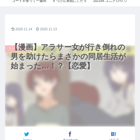
ぎ
コートを使って一週間
すっぴん美肌にした５
2021ss ユニクロ+J ジ
ダ
コー
コーデ!! 【ユニクロ×ジ
つの方法！【スキンケ
ルサンダー レディース
≫U
O×
ルサンダー】【ハイブ
ア】
点
ボ秋
リッドダウンショート
入
ユニク
コート】【３０代ファ
ッション】
2020.11.14
2020.11.13
【漫画】アラサー女が行き倒れの
ファッション
男を助けたらまさかの同居生活が
始まった…！？【恋愛】
Twitter
Facebook
はてブ