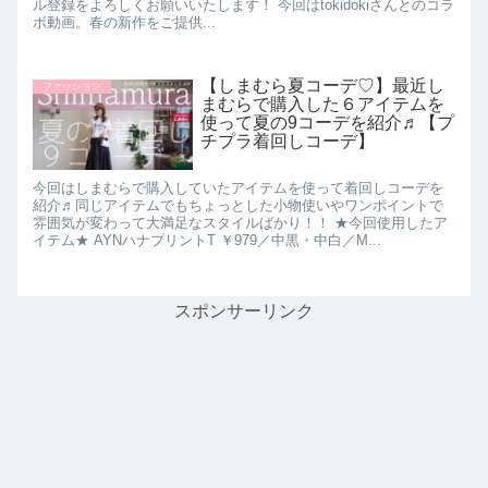
ル登録をよろしくお願いいたします！ 今回はtokidokiさんとのコラ
ボ動画。春の新作をご提供...
【しまむら夏コーデ♡】最近し
ファッション
まむらで購入した６アイテムを
使って夏の9コーデを紹介♬【プ
チプラ着回しコーデ】
今回はしまむらで購入していたアイテムを使って着回しコーデを
紹介♬同じアイテムでもちょっとした小物使いやワンポイントで
雰囲気が変わって大満足なスタイルばかり！！ ★今回使用したア
イテム★ AYNハナプリントT ￥979／中黒・中白／M...
スポンサーリンク