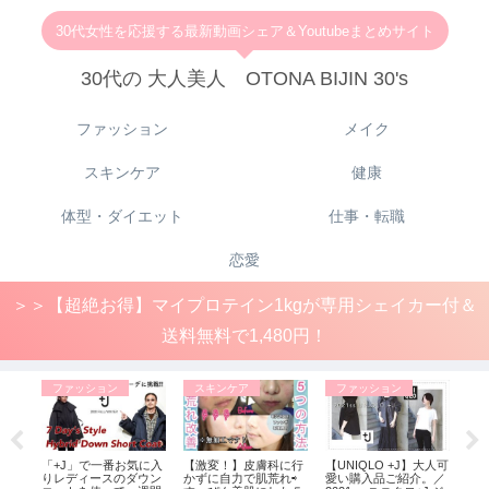
30代女性を応援する最新動画シェア＆Youtubeまとめサイト
30代の 大人美人 OTONA BIJIN 30's
ファッション
メイク
スキンケア
健康
体型・ダイエット
仕事・転職
恋愛
＞＞【超絶お得】マイプロテイン1kgが専用シェイカー付＆
送料無料で1,480円！
ファッション
スキンケア
ファッション
フ
がジ
「+J」で一番お気に入
【激変！】皮膚科に行
【UNIQLO +J】大人可
≪
クロ
りレディースのダウン
かずに自力で肌荒れ⇨
愛い購入品ご紹介。／
ダ