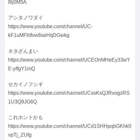
8lj0M5A
アシタノワダイ
https://www.youtube.com/channel/UC-
kF1uMFhIfvw6seHqDGwkg
ネタざんまい
https://www.youtube.com/channel/UCEOnMHeEy33wY
E-yffgY1mQ
セカイノフシギ
https://www.youtube.com/channel/UCssKsQJRvogzRS
1U3Q9JG6Q
これホントかも
https://www.youtube.com/channel/UCd1SHHpqbGKhk0
vpTj_ZUfg