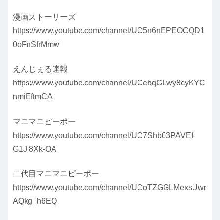
漫画ストーリーズ
https://www.youtube.com/channel/UC5n6nEPEOCQD1
0oFnSfrMmw
えんじぇる速報
https://www.youtube.com/channel/UCebqGLwy8cyKYC
nmiEftmCA
マニマニピーポー
https://www.youtube.com/channel/UC7Shb03PAVEf-
G1Ji8Xk-OA
二代目マニマニピーポー
https://www.youtube.com/channel/UCoTZGGLMexsUwr
AQkg_h6EQ