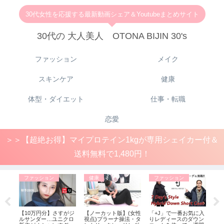
30代女性を応援する最新動画シェア＆Youtubeまとめサイト
30代の 大人美人 OTONA BIJIN 30's
ファッション
メイク
スキンケア
健康
体型・ダイエット
仕事・転職
恋愛
＞＞【超絶お得】マイプロテイン1kgが専用シェイカー付＆
送料無料で1,480円！
ファッション
健康
ファッション
メ
絶対ほ
【10万円分】さすがジ
【ノーカット版】(女性
「+J」で一番お気に入
化
T
ルサンダー…ユニクロ
視点)プラーナ操法・タ
りレディースのダウン
の