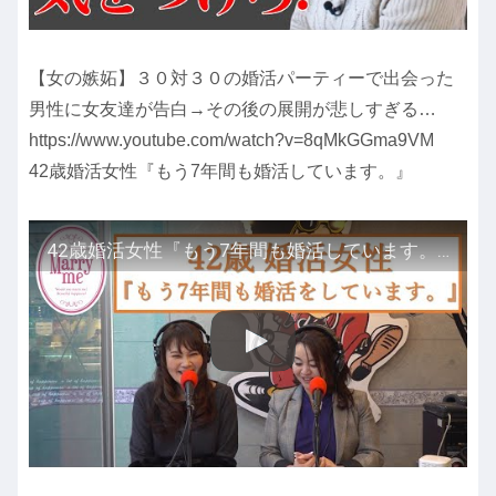
【女の嫉妬】３０対３０の婚活パーティーで出会った
男性に女友達が告白→その後の展開が悲しすぎる…
https://www.youtube.com/watch?v=8qMkGGma9VM
42歳婚活女性『もう7年間も婚活しています。』
42歳婚活女性『もう7年間も婚活しています。』