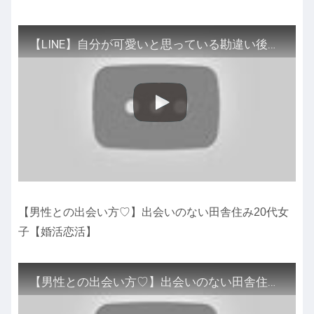
【LINE】自分が可愛いと思っている勘違い後輩「婚活でいそがしいの」「寿退社したいからｗ」⇒自意識過剰なぶりっ子女に仕返しをした結果ｗ（スカッとする話）
【男性との出会い方♡】出会いのない田舎住み20代女
子【婚活恋活】
【男性との出会い方♡】出会いのない田舎住み20代女子【婚活恋活】