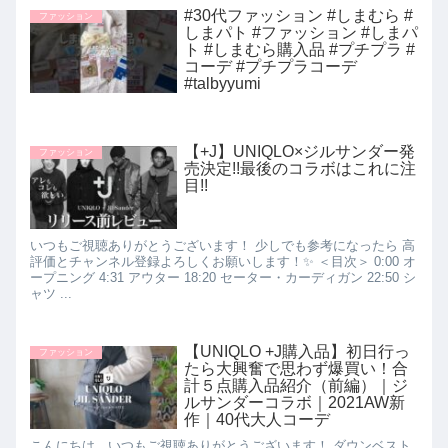
#30代ファッション #しまむら #
ファッション
しまパト #ファッション #しまパ
ト #しまむら購入品 #プチプラ #
コーデ #プチプラコーデ
#talbyyumi
【+J】UNIQLO×ジルサンダー発
ファッション
売決定!!最後のコラボはこれに注
目!!
いつもご視聴ありがとうございます！ 少しでも参考になったら 高
評価とチャンネル登録よろしくお願いします！✨ ＜目次＞ 0:00 オ
ープニング 4:31 アウター 18:20 セーター・カーディガン 22:50 シ
ャツ ...
【UNIQLO +J購入品】初日行っ
ファッション
たら大興奮で思わず爆買い！合
計５点購入品紹介（前編）｜ジ
ルサンダーコラボ｜2021AW新
作｜40代大人コーデ
こんにちは。いつもご視聴ありがとうございます！ ダウンベスト