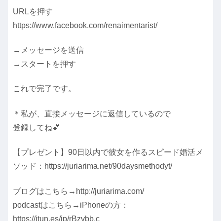
URLを押す
https://www.facebook.com/renaimentarist/
→メッセージを送信
→スタートを押す
これで完了です。
＊私が、直接メッセージに返信しているので
登録してね💕
【プレゼント】90日以内で彼女を作るスピード婚活メ
ソッド：https://juriarima.net/90daysmethodyt/
ブログはこちら→http://juriarima.com/
podcastはこちら→iPhoneの方：
https://itun.es/jp/rBzvbb.c