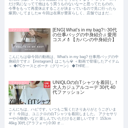
だけ気になってて他はもう買うものないなーと思ってたものの、
今季をもって再度休止することが決まっているので見に行ったら
爆買いしてましたw 今回は在庫が豊富らしく、店舗ではまだ...
[ENG] What’s in my bag?✨30代
ファッション
の仕事バッグの中身紹介♫ 愛用
コスメ💄【カバンの中身紹介】
こんにちは😃今回の動画は、What's in my bag? 仕事用バッグの中
身紹介です♫ 【instagram】はこちら💎 ＜動画で登場したアイテム
＞ ◆PCケースとポーチ（グリーン） ◆THRE...
UNIQLOの白Tシャツを着回し！
ファッション
大人カジュアルコーデ 30代 40
代ファッション
こんにちは、ハピです。いつもご覧くださりありがとうございま
す！ 今回は、ユニクロの白Tシャツを着回しました。 アクセサリ
ーや小物使いなど 楽しんでいただけると嬉しいです！ 153cm
46kg 30代 (アラフォー) 0:00 オ...