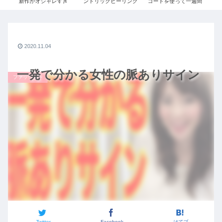
【ユ
新作がオシャレすぎ
ントリックヒーリング
コートを使って一週間
大
ダ
る。絶対買うべきコー
コーデ!! 【ユニクロ×ジ
#0
デご紹介｜UNIQLO×
ルサンダー】【ハイブ
令
ジルサンダーコラボ秋
リッドダウンショート
冬2020コーデ【ユニク
コート】【３０代ファ
ロ+J】
ッション】
2020.11.04
一発で分かる女性の脈ありサイン
ファッション
Twitter
Facebook
はてブ