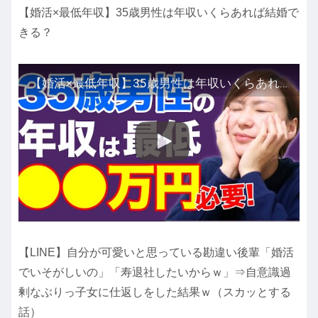
【婚活×最低年収】35歳男性は年収いくらあれば結婚で
きる？
【婚活×最低年収】35歳男性は年収いくらあれば結婚できる？
【LINE】自分が可愛いと思っている勘違い後輩「婚活
でいそがしいの」「寿退社したいからｗ」⇒自意識過
剰なぶりっ子女に仕返しをした結果ｗ（スカッとする
話）