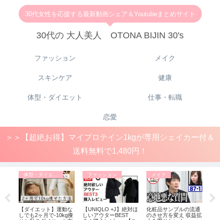
30代女性を応援する最新動画シェア＆Youtubeまとめサイト
30代の 大人美人 OTONA BIJIN 30's
ファッション
メイク
スキンケア
健康
体型・ダイエット
仕事・転職
恋愛
＞＞【超絶お得】マイプロテイン1kgが専用シェイカー付＆
送料無料で1,480円！
体型・ダイエット
ファッション
メイク
フ
に入
【ダイエット】運動な
【UNIQLO +J】絶対ほ
化粧品サンプルの流通
【1
ウン
しでも2ヶ月で-10kg痩
しいアウターBEST
のさせ方を変え 収益拡
長】