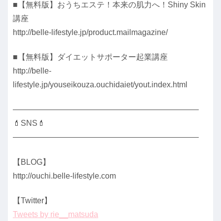
■【無料版】おうちエステ！本来の肌力へ！Shiny Skin
講座
http://belle-lifestyle.jp/product.mailmagazine/
■【無料版】ダイエットサポーター起業講座
http://belle-
lifestyle.jp/youseikouza.ouchidaiet/yout.index.html
———————————————————————–
💄SNS💄
———————————————————————–
【BLOG】
http://ouchi.belle-lifestyle.com
【Twitter】
Tweets by rie__matsuda