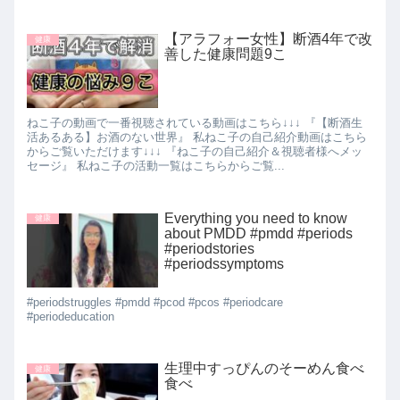
【アラフォー女性】断酒4年で改
健康
善した健康問題9こ
ねこ子の動画で一番視聴されている動画はこちら↓↓↓ 『【断酒生
活あるある】お酒のない世界』 私ねこ子の自己紹介動画はこちら
からご覧いただけます↓↓↓ 『ねこ子の自己紹介＆視聴者様へメッ
セージ』 私ねこ子の活動一覧はこちらからご覧...
Everything you need to know
健康
about PMDD #pmdd #periods
#periodstories
#periodssymptoms
#periodstruggles #pmdd #pcod #pcos #periodcare
#periodeducation
生理中すっぴんのそーめん食べ
健康
食べ