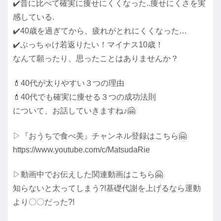
✔️昔に比べて確実に痩せにくくなった..痩せにくさを実
感している.
✔️40歳を過ぎてから、疲れがとれにくくなった…
✔️ぶっちゃけ若返りたい！マイナス10歳！
なんて願ったり、思ったことはありませんか？
💄40代が太りやすい３つの理由
💄40代でも確実に痩せる３つの成功法則
について、お話していきますね♪🤗
▷『おうちで食べ美』チャンネル登録はこちら🤗
https://www.youtube.com/c/MatsudaRie
▷動画中でお伝えした関連動画はこちら🤗
知らないと太ってしまう?!基礎代謝を上げるなら運動
より〇〇だった?!