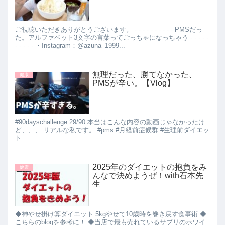
ご視聴いただきありがとうございます。 - - - - - - - - - - PMSだっ
た。アルファベット3文字の言葉ってごっちゃになっちゃう - - - - -
- - - - - ・Instagram：@azuna_1999...
無理だった、勝てなかった、
健康
PMSが辛い。【Vlog】
#90dayschallenge 29/90 本当はこんな内容の動画じゃなかったけ
ど、、、 リアルな私です。 #pms #月経前症候群 #生理前ダイエッ
ト
2025年のダイエットの抱負をみ
健康
んなで決めようぜ！with石本先
生
◆神やせ掛け算ダイエット 5kgやせて10歳時を巻き戻す食事術 ◆
こちらのblogを参考に！ ◆当店で最も売れているサプリのホワイ