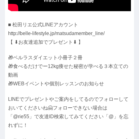
■ 松田リエ公式LINEアカウント
http://belle-lifestyle.jp/matsudamember_line/
【 ⬇︎お友達追加でプレゼント⬇︎ 】
🎁ベルラスダイエット小冊子２冊
🎁食べるだけでー12kg痩せた秘密が学べる３本立ての
動画
🎁WEBイベントや個別レッスンのお知らせ
LINEでプレゼントやご案内をしてるのでフォローして
おいてくださいね🤗フォローできない場合は
「@rie55」で友達ID検索してみてください「@」を忘
れずに！