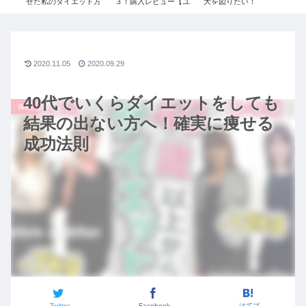
週間
せた私のダイエット方
３！購入レビュー【ユ
大を図りたい！
ス
ロ×ジ
法。痩せるために辞め
ニクロ×ジルサンダ
#087【安藤 千夏1/3】
ュ
イブ
た2つのこと / ダイエッ
ー】レディース
令和の虎
20
ート
トビフォーアフター /
ル
ファ
ダイエットモチベーシ
シ
ョン
2020.11.05
2020.09.29
40代でいくらダイエットをしても
健康
結果の出ない方へ！確実に痩せる
成功法則
Twitter
Facebook
はてブ