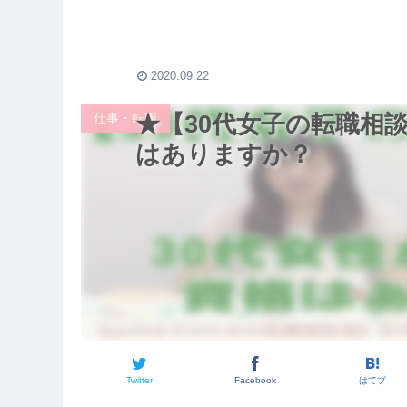
ダイエット
のダウン・シャツなど
底解説！
2020.09.22
仕事・転職
★【30代女子の転職相
はありますか？
Twitter
Facebook
はてブ