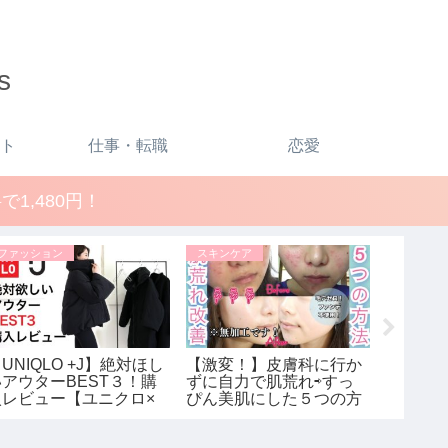
s
ト
仕事・転職
恋愛
1,480円！
ファッション
スキンケア
メイク
UNIQLO +J】絶対ほし
【激変！】皮膚科に行か
化粧品
いアウターBEST３！購
ずに自力で肌荒れ⇨すっ
させ方を
入レビュー【ユニクロ×
ぴん美肌にした５つの方
図りたい
ジルサンダー】レディー
法！【スキンケア】
千夏1/
ス