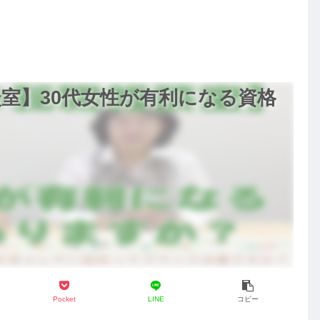
徹
ウンショートコート】
【３０代ファッション】
談室】30代女性が有利になる資格
Pocket
LINE
コピー