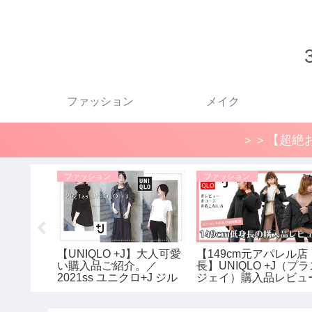
ファッション
メイク
＞＞【超絶お
ファッション
ファッション
運動なし
【UNIQLO +J】大人可愛
【149cm元アパレル店
kg痩せた
い購入品ご紹介。／
長】UNIQLO +J（プ
方法。痩
2021ss ユニクロ+J ジル
ジェイ）購入品レビュ
た2つの
サンダー レディース
＆着用コーデ！2020
ットビフォ
ユニクロ×ジルサンダ