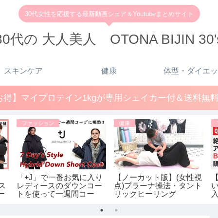
30代女性を応援する最新動画シェア＆Youtubeまとめサイト
30代の 大人美人 OTONA BIJIN 30'
スキンケア
健康
体型・ダイエッ
得】マイプロテイン1kgが専用シェイカー付＆送料無料で
ファッション
健康
「+J」で一番お気に入り
【ノーカット版】(女性視
【
ラス
レディースのダウンコー
点)プラーナ操法・タント
ー
トを使って一週間コー
リックヒーリング
秋冬
デ!! 【ユニクロ×ジルサン
ー
ダー】【ハイブリッドダ