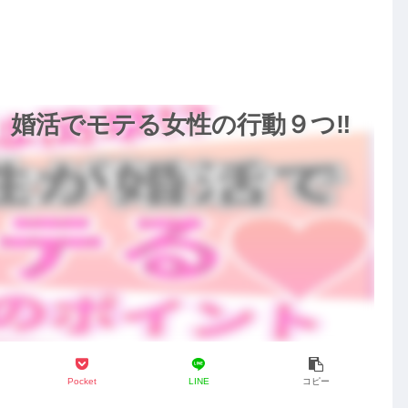
【ユ
】婚活でモテる女性の行動９つ‼
。
Pocket
LINE
コピー