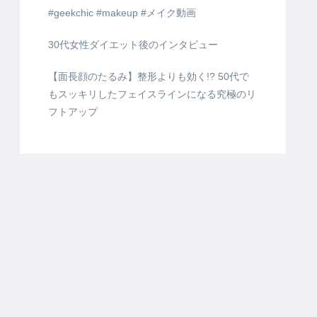
#geekchic #makeup #メイク動画
30代女性ダイエット後のインタビュー
【面長顔のたるみ】整形よりも効く!? 50代で
もスッキリしたフェイスラインになる究極のリ
フトアップ