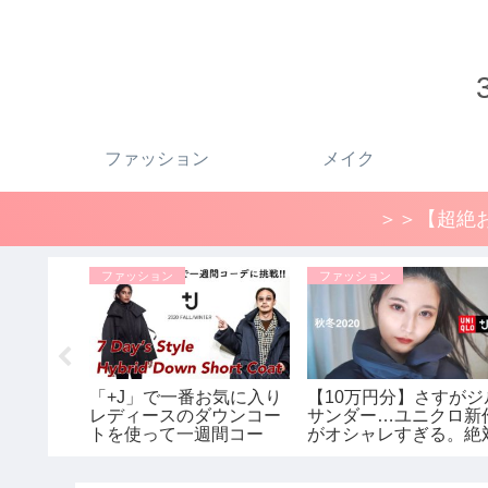
ファッション
メイク
＞＞【超絶お
ファッション
ファッション
ルサンダ
「+J」で一番お気に入り
【10万円分】さすがジ
イトダウ
レディースのダウンコー
サンダー…ユニクロ新
トを使って一週間コー
がオシャレすぎる。絶
で残り1点だ
デ!! 【ユニクロ×ジルサン
買うべきコーデご紹介
購入しま
ダー】【ハイブリッドダ
UNIQLO×ジルサンダ