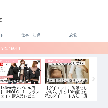
s
ト
仕事・転職
恋愛
1,480円！
ファッション
体型・ダイエット
ファッシ
149cm元アパレル店
【ダイエット】運動なし
【UNIQ
】UNIQLO +J（プラス
でも2ヶ月で-10kg痩せた
い購入
ジェイ）購入品レビュー
私のダイエット方法。痩
2021s
＆着用コーデ！2020秋冬
せるために辞めた2つの
サンダー
ユニクロ×ジルサンダー
こと / ダイエットビフォ