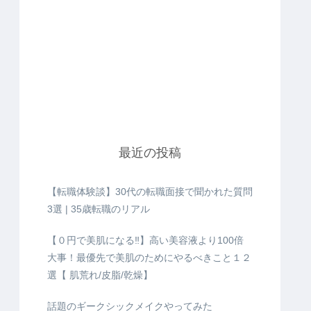
最近の投稿
【転職体験談】30代の転職面接で聞かれた質問
3選 | 35歳転職のリアル
【０円で美肌になる‼️】高い美容液より100倍
大事！最優先で美肌のためにやるべきこと１２
選【 肌荒れ/皮脂/乾燥】
話題のギークシックメイクやってみた