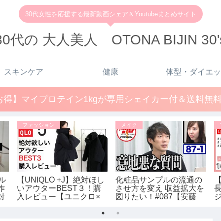
30代女性を応援する最新動画シェア＆Youtubeまとめサイト
30代の 大人美人 OTONA BIJIN 30'
スキンケア
健康
体型・ダイエッ
得】マイプロテイン1kgが専用シェイカー付＆送料無料で
ファッション
メイク
ル
【UNIQLO +J】絶対ほし
化粧品サンプルの流通の
【
作
いアウターBEST３！購
させ方を変え 収益拡大を
長
対
入レビュー【ユニクロ×
図りたい！#087【安藤
｜
ジルサンダー】レディー
千夏1/3】令和の虎
ーコ
ス