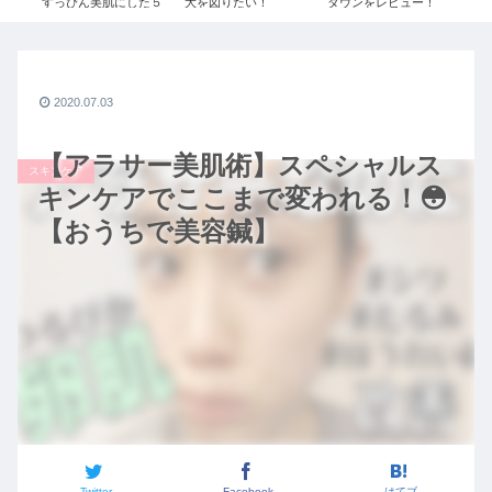
ぎ
すっぴん美肌にした５
大を図りたい！
ダウンをレビュー！
せ
コー
つの方法！【スキンケ
#087【安藤 千夏1/3】
≫UNIQLO+Jで残り1
法
O×
ア】
令和の虎
点だったSサイズを購
た2
ボ秋
入しました！
トビ
ユニク
ダ
ョ
2020.07.03
【アラサー美肌術】スペシャルス
スキンケア
キンケアでここまで変われる！😳
【おうちで美容鍼】
Twitter
Facebook
はてブ