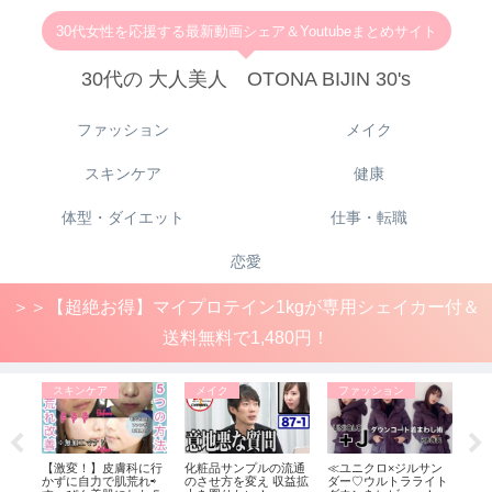
30代女性を応援する最新動画シェア＆Youtubeまとめサイト
30代の 大人美人 OTONA BIJIN 30's
ファッション
メイク
スキンケア
健康
体型・ダイエット
仕事・転職
恋愛
＞＞【超絶お得】マイプロテイン1kgが専用シェイカー付＆
送料無料で1,480円！
スキンケア
メイク
ファッション
がジ
【激変！】皮膚科に行
化粧品サンプルの流通
≪ユニクロ×ジルサン
【
クロ
かずに自力で肌荒れ⇨
のさせ方を変え 収益拡
ダー♡ウルトラライト
しで