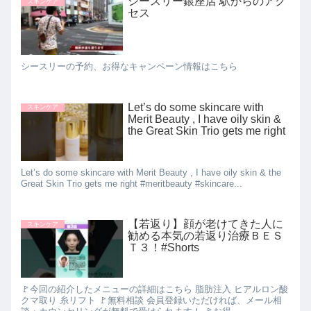
シースリー銀座店 駅からのアク
スキンケア
セス
シースリーの予約、お得なキャンペーン情報はこちら
Let’s do some skincare with
スキンケア
Merit Beauty , I have oily skin &
the Great Skin Trio gets me right
Let’s do some skincare with Merit Beauty , I have oily skin & the
Great Skin Trio gets me right #meritbeauty #skincare...
【若返り】顔が老けてきた人に
スキンケア
勧める本気の若返り治療ＢＥＳ
Ｔ３！#Shorts
🚩今回の紹介したメニューの詳細はこちら 脂肪注入 ヒアルロン酸
クマ取り 糸リフト 🚩無料相談 会員登録いただければ、メール相