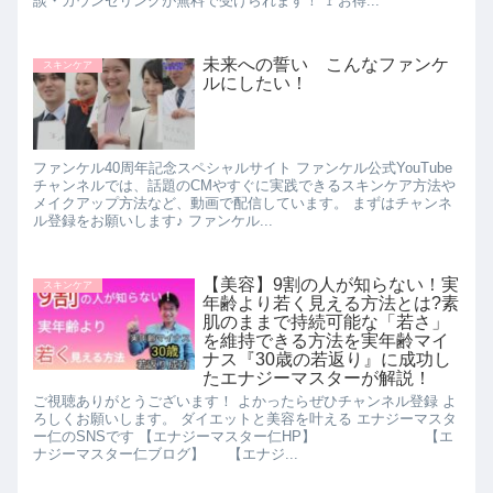
談・カウンセリングが無料で受けられます！ 🚩お得...
未来への誓い こんなファンケ
スキンケア
ルにしたい！
ファンケル40周年記念スペシャルサイト ファンケル公式YouTube
チャンネルでは、話題のCMやすぐに実践できるスキンケア方法や
メイクアップ方法など、動画で配信しています。 まずはチャンネ
ル登録をお願いします♪ ファンケル...
【美容】9割の人が知らない！実
スキンケア
年齢より若く見える方法とは?素
肌のままで持続可能な「若さ」
を維持できる方法を実年齢マイ
ナス『30歳の若返り』に成功し
たエナジーマスターが解説！
ご視聴ありがとうございます！ よかったらぜひチャンネル登録 よ
ろしくお願いします。 ダイエットと美容を叶える エナジーマスタ
ー仁のSNSです 【エナジーマスター仁HP】 【エ
ナジーマスター仁ブログ】 【エナジ...