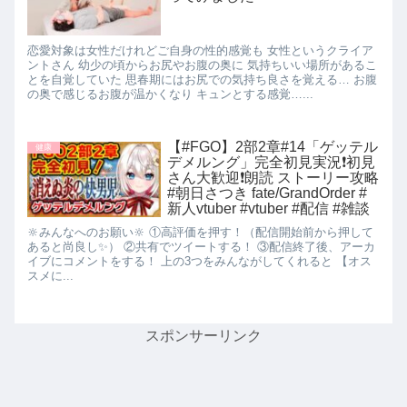
恋愛対象は女性だけれどご自身の性的感覚も 女性というクライア
ントさん 幼少の頃からお尻やお腹の奥に 気持ちいい場所があるこ
とを自覚していた 思春期にはお尻での気持ち良さを覚える… お腹
の奥で感じるお腹が温かくなり キュンとする感覚…...
【#FGO】2部2章#14「ゲッテル
健康
デメルング」完全初見実況❗️初見
さん大歓迎❗朗読 ストーリー攻略
#朝日さつき fate/GrandOrder #
新人vtuber #vtuber #配信 #雑談
🔆みんなへのお願い🔆 ①高評価を押す！（配信開始前から押して
あると尚良し✨） ②共有でツイートする！ ③配信終了後、アーカ
イブにコメントをする！ 上の3つをみんながしてくれると 【オス
スメに...
スポンサーリンク