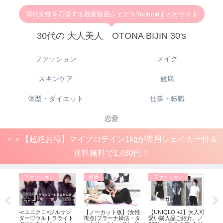
30代女性を応援する最新動画シェア＆Youtubeまとめサイト
30代の 大人美人 OTONA BIJIN 30's
ファッション
メイク
スキンケア
健康
体型・ダイエット
仕事・転職
恋愛
＞＞【超絶お得】マイプロテイン1kgが専用シェイカー付＆
送料無料で1,480円！
ファッション
健康
ファッション
フ
がジ
≪ユニクロ×ジルサン
【ノーカット版】(女性
【UNIQLO +J】大人可
「+
クロ
ダー♡ウルトラライト
視点)プラーナ操法・タ
愛い購入品ご紹介。／
り