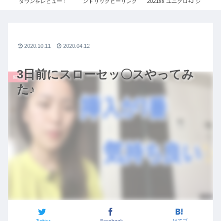
ぎ
ダウンをレビュー！
ントリックヒーリング
2021ss ユニクロ+J ジ
コ
コー
≫UNIQLO+Jで残り1
ルサンダー レディース
コー
O×
点だったSサイズを購
ル
ボ秋
入しました！
リ
ユニク
コ
ッ
2020.10.11
2020.04.12
3日前にスローセッ〇スやってみ
健康
た♪
Twitter
Facebook
はてブ