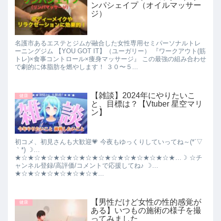
ンパシェイプ（オイルマッサー
ジ）
名護市あるエステとジムが融合した女性専用セミパーソナルトレ
ーニングジム 【YOU GOT IT】（ユーガリー） 『ワークアウト(筋
トレ)×食事コントロール×痩身マッサージ』 この最強の組み合わせ
で劇的に体脂肪を燃やします！ ３０〜５...
【雑談】2024年にやりたいこ
健康
と、目標は？【Vtuber 星空マリ
ン】
初コメ、初見さんも大歓迎💗 今夜もゆっくりしていってね～(*´▽
｀*) ☽…
★☆★☆★☆★☆★☆★☆★☆★☆★☆★☆★☆★☆★…☽ ☆チ
ャンネル登録/高評価/コメントで応援してね♪ ☽…
★☆★☆★☆★☆★☆★☆★...
【男性だけど女性の性的感覚が
健康
ある】いつもの施術の様子を撮
ってみました