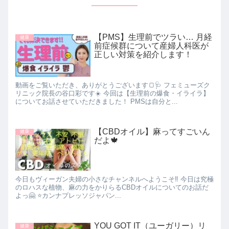
【PMS】生理前でツラい… 月経
健康
前症候群について産婦人科医が
正しい対策を紹介します！
動画をご覧いただき、ありがとうございます🍞🩺 フェミューズク
リニック院長の​谷口彩です☀️ 今回は【生理前の爆食・イライラ】
についてお話させていただきました！ PMSは自分と...
【CBDオイル】麻ってすごいん
健康
だよ🍁
今日もヴィーガン夫婦の小さなチャンネルへようこそ‼️ 今日は究極
のロハスな植物、麻の力をかりらるCBDオイルについてのお話だ
よっ🤗 ⭐️カンナプレッソジャパン...
YOU GOT IT（ユーガリー）リ
健康