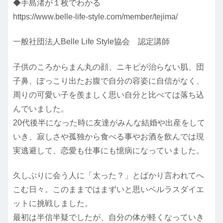
◆手島渚が１枚でわかる
https://www.belle-life-style.com/member/tejima/
一般社団法人Belle Life Style協会 認定講師
子供のころからまん丸の顔、ニキビが治らない肌、団
子鼻、ぽっこり出たお腹で自分の容姿に自信がなく、
周りの可愛い子を羨ましく思い自分と比べては落ち込
んでいました。
20代後半になった時に友達がみんな結婚や出産をして
いき、寂しさや孤独から食べる事やお酒を飲んでは現
実逃避して、恋愛も仕事にも憶病になっていました。
久しぶりに会う人に「太った？」とばかり言われてへ
こむ日々。このままではまずいと思いベルラスダイエ
ットに挑戦しました。
最初は半信半疑でしたが、自分の体が軽くなっていき