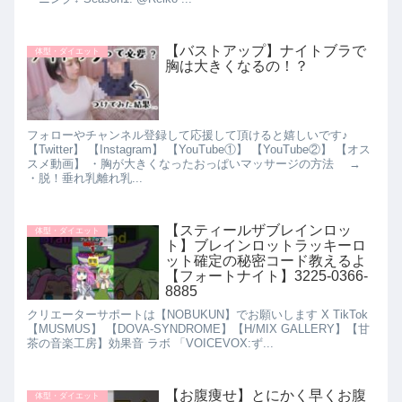
【バストアップ】ナイトブラで
体型・ダイエット
胸は大きくなるの！？
フォローやチャンネル登録して応援して頂けると嬉しいです♪
【Twitter】 【Instagram】 【YouTube①】 【YouTube②】 【オス
スメ動画】 ・胸が大きくなったおっぱいマッサージの方法 →
・脱！垂れ乳離れ乳...
【スティールザブレインロッ
体型・ダイエット
ト】ブレインロットラッキーロ
ット確定の秘密コード教えるよ
【フォートナイト】3225-0366-
8885
クリエーターサポートは【NOBUKUN】でお願いします X TikTok
【MUSMUS】 【DOVA-SYNDROME】 ​ 【H/MIX GALLERY】 ​ 【甘
茶の音楽工房】 ​ 効果音 ラボ 「VOICEVOX:ず...
【お腹痩せ】とにかく早くお腹
体型・ダイエット