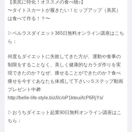
【美尻に特化！オススメの食べ物♪】
〜タイトスカートが履きたい！ヒップアップ（美尻）
は食べて作る！？〜
▷ベルラスダイエット365日無料オンライン講座はこち
ら：
何度もダイエットに失敗してきた方が、運動や食事の
制限をすることなく、美しく健康的なカラダ作りを実
現できたのか？なぜ、痩せることができたのか？食べ
痩せを今すぐあなたも体感して下さい♪５ステップ動画
プレゼント中🎁
http://belle-life-style.biz/l/c/oP1kteui/lcP6RjYs/
▷おうちダイエット起業90日無料オンライン講座はこ
ちら：