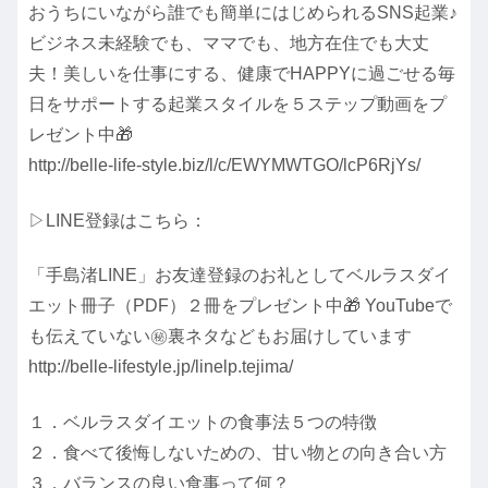
おうちにいながら誰でも簡単にはじめられるSNS起業♪
ビジネス未経験でも、ママでも、地方在住でも大丈
夫！美しいを仕事にする、健康でHAPPYに過ごせる毎
日をサポートする起業スタイルを５ステップ動画をプ
レゼント中🎁
http://belle-life-style.biz/l/c/EWYMWTGO/lcP6RjYs/
▷LINE登録はこちら：
「手島渚LINE」お友達登録のお礼としてベルラスダイ
エット冊子（PDF）２冊をプレゼント中🎁 YouTubeで
も伝えていない㊙裏ネタなどもお届けしています
http://belle-lifestyle.jp/linelp.tejima/
１．ベルラスダイエットの食事法５つの特徴
２．食べて後悔しないための、甘い物との向き合い方
３．バランスの良い食事って何？