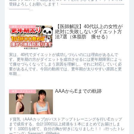
登録よろしくお願いします！ -----------------------------------------------------
-----------------...
【医師解説】40代以上の女性が
体型・ダイエット
絶対に失敗しないダイエット方
法7選（体脂肪 痩せる）
実は、40代でダイエットが成功しづらいのには理由があるんで
す。更年期の方がダイエットを成功させるには更年期障害によっ
て痩せづらくなってしまう原因を理解し、それに対応していく必
要があるんです。今回の動画では、更年期が太りやすい原因と更
年期...
AAAからEまでの軌跡
体型・ダイエット
ド貧乳（AAAカップ)がバストアップトレーニングを行いEカップ
まで成長する、合計100日以上経過を１本にまとめてお届けしま
す！ 100日を経て、自分の胸が好きになりました！！ ↓行ったトレ
ーニング↓ Season1: @Reiko ...