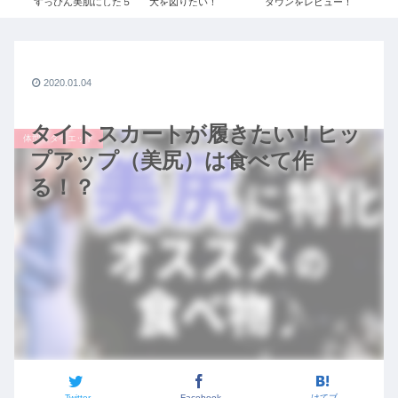
ぎ
すっぴん美肌にした５
大を図りたい！
ダウンをレビュー！
ス
コー
つの方法！【スキンケ
#087【安藤 千夏1/3】
≫UNIQLO+Jで残り1
ュ
O×
ア】
令和の虎
点だったSサイズを購
20
ボ秋
入しました！
ル
ユニク
シ
2020.01.04
タイトスカートが履きたい！ヒッ
体型・ダイエット
プアップ（美尻）は食べて作
る！？
Twitter
Facebook
はてブ