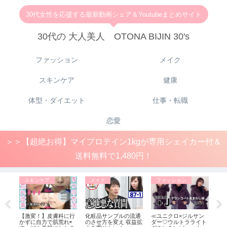
30代女性を応援する最新動画シェア＆Youtubeまとめサイト
30代の 大人美人 OTONA BIJIN 30's
ファッション
メイク
スキンケア
健康
体型・ダイエット
仕事・転職
恋愛
＞＞【超絶お得】マイプロテイン1kgが専用シェイカー付＆
送料無料で1,480円！
スキンケア
メイク
ファッション
フ
がジ
【激変！】皮膚科に行
化粧品サンプルの流通
≪ユニクロ×ジルサン
【1
クロ
かずに自力で肌荒れ⇨
のさせ方を変え 収益拡
ダー♡ウルトラライト
長】