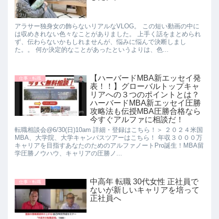
アラサー独身女の飾らないリアルなVLOG。 この短い動画の中に
は収めきれない色々なことがありました。 上手く話をまとめられ
ず、伝わらないかもしれませんが、悩みに悩んで決断しまし
た。。 何か決定的なことがあったというよりは、色...
【ハーバードMBA新エッセイ発
仕事・転職
表！！】グローバルトップキャ
リアへの３つのポイントとは？
ハーバードMBA新エッセイ圧勝
攻略法も伝授MBA圧勝合格なら
今すぐアルファに相談だ！
転職相談会@6/30(日)10am 詳細・登録はこちら！＞ ２０２４米国
MBA、大学院、大学キャンパスツアーはこちら！ 年収３０００万
キャリアを目指すあなたのためのアルファノートPro誕生！MBA留
学圧勝ノウハウ、キャリアの圧勝ノ...
中高年 転職 30代女性 正社員で
仕事・転職
ないが新しいキャリアを培って
正社員へ