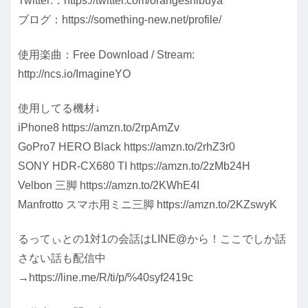
Twitter:：https://twitter.com/orangeshibuya
ブログ：https://something-new.net/profile/
使用楽曲：Free Download / Stream:
http://ncs.io/ImagineYO
使用してる機材↓
iPhone8 https://amzn.to/2rpAmZv
GoPro7 HERO Black https://amzn.to/2rhZ3r0
SONY HDR-CX680 TI https://amzn.to/2zMb24H
Velbon 三脚 https://amzn.to/2KWhE4I
Manfrotto スマホ用ミニ三脚 https://amzn.to/2KZswyK
るってぃとの1対1の会話はLINE@から！ここでしか話
さない話も配信中
→https://line.me/R/ti/p/%40syf2419c