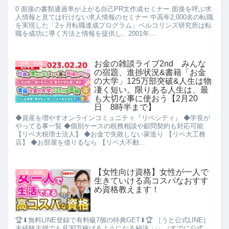
0 面接の書類通過率が上がる自己PR文作成セミナー 面接を呼ぶ求
人情報と見ては行けない求人情報のセミナー 中高年2,000名の転職
を実現した「2ヶ月転職達成プログラム」ベルコリンズ研究所は転
職を成功に導く方法と情報を提供し、2001年...
お金の雑談ライブ2nd みんな
仕事・転職
の宿題、進捗状況&書籍「お金
の大学」125万部突破&人生は物
凄く短い。限りある人生は、最
も大切な事に使おう【2月20
日 8時半まで】
◆資産を増やすオンラインコミュニティ『リベシティ』 ◆学長が
やってる事一覧 ◆個別ケースの税務相談や顧問契約も対応可能
【リベ大税理士法人】 ◆お金で失敗しない家造り 【リベ大工務
店】 ◆お部屋を借りるなら 【リベ大不動...
【女性向け資格】女性が一人で
仕事・転職
生きていける高コスパなおすす
め資格教えます！
🏆⬇無料LINE登録で有料級7個の特典GET⬇🏆 ［うと公式LINE］
未経験主婦でも月30万稼げるようになる秘訣 ↓↓↓ （すでに公式