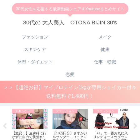
30代女性を応援する最新動画シェア＆Youtubeまとめサイト
30代の 大人美人 OTONA BIJIN 30's
ファッション
メイク
スキンケア
健康
体型・ダイエット
仕事・転職
恋愛
＞＞【超絶お得】マイプロテイン1kgが専用シェイカー付＆
送料無料で1,480円！
スキンケア
ファッション
ファッション
健
サン
【激変！】皮膚科に行
【10万円分】さすがジ
「+J」で一番お気に入
【
イト
かずに自力で肌荒れ⇨
ルサンダー…ユニクロ
りレディースのダウン
視