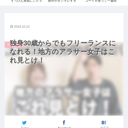
！
すっぴん美肌にした５
新作がオシャレすぎ
コートを使って一週間
ン
り1
つの方法！【スキンケ
る。絶対買うべきコー
コーデ!! 【ユニクロ×ジ
を購
ア】
デご紹介｜UNIQLO×
ルサンダー】【ハイブ
ジルサンダーコラボ秋
リッドダウンショート
冬2020コーデ【ユニク
コート】【３０代ファ
ロ+J】
ッション】
2019.10.13
独身30歳からでもフリーランスに
仕事・転職
なれる！地方のアラサー女子はこ
れ見とけ！
Twitter
Facebook
はてブ