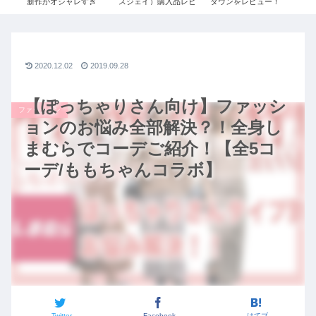
【ユ
新作がオシャレすぎ
スジェイ）購入品レビ
ダウンをレビュー！
す
ダ
る。絶対買うべきコー
ュー＆着用コーデ！
≫UNIQLO+Jで残り1
つ
デご紹介｜UNIQLO×
2020秋冬ユニクロ×ジ
点だったSサイズを購
ア
ジルサンダーコラボ秋
ルサンダーのダウン・
入しました！
冬2020コーデ【ユニク
シャツなど徹底解説！
ロ+J】
2020.12.02
2019.09.28
【ぽっちゃりさん向け】ファッシ
ファッション
ョンのお悩み全部解決？！全身し
まむらでコーデご紹介！【全5コ
ーデ/ももちゃんコラボ】
Twitter
Facebook
はてブ