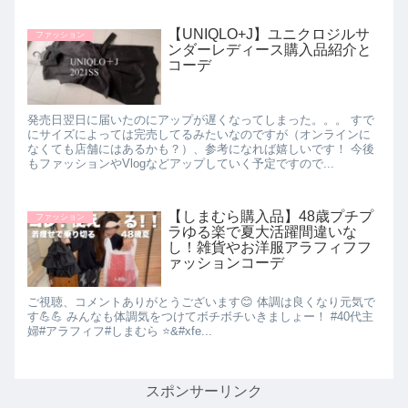
【UNIQLO+J】ユニクロジルサ
ファッション
ンダーレディース購入品紹介と
コーデ
発売日翌日に届いたのにアップが遅くなってしまった。。。 すで
にサイズによっては完売してるみたいなのですが（オンラインに
なくても店舗にはあるかも？）、参考になれば嬉しいです！ 今後
もファッションやVlogなどアップしていく予定ですので...
【しまむら購入品】48歳プチプ
ファッション
ラゆる楽で夏大活躍間違いな
し！雑貨やお洋服アラフィフフ
ァッションコーデ
ご視聴、コメントありがとうございます😊 体調は良くなり元気で
す💪💪 みんなも体調気をつけてボチボチいきましょー！ #40代主
婦#アラフィフ#しまむら ⭐&#xfe...
スポンサーリンク