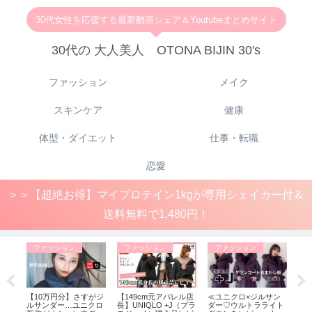
30代女性を応援する最新動画シェア＆Youtubeまとめサイト
30代の 大人美人 OTONA BIJIN 30's
ファッション
メイク
スキンケア
健康
体型・ダイエット
仕事・転職
恋愛
＞＞【超絶お得】マイプロテイン1kgが専用シェイカー付＆
送料無料で1,480円！
ファッション
ファッション
ファッション
ス
絶対ほ
【10万円分】さすがジ
【149cm元アパレル店
≪ユニクロ×ジルサン
【
T
ルサンダー…ユニクロ
長】UNIQLO +J（プラ
ダー♡ウルトラライト
か