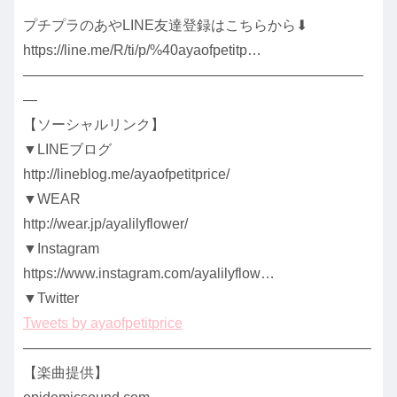
プチプラのあやLINE友達登録はこちらから⬇
https://line.me/R/ti/p/%40ayaofpetitp…
————————————————————————
—
【ソーシャルリンク】
▼LINEブログ
http://lineblog.me/ayaofpetitprice/
▼WEAR
http://wear.jp/ayalilyflower/
▼Instagram
https://www.instagram.com/ayalilyflow…
▼Twitter
Tweets by ayaofpetitprice
————————————————————————–
【楽曲提供】