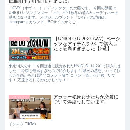
ました。
「OVY（オヴィー）」ディレクターの大藤です。 今回の動画は
UNIQLO×ジルサンダー 「＋J」2021秋冬の購入&コーディネート
動画になります。 オリジナルブランド「OVY」の詳細は、
instagramアカウント、ECサイトからご...
【UNIQLO U 2024 A/W】ベーシ
ファッション
ックなアイテムを2XLで購入し
たら最高すぎました【3選】
東京消人です！ 今回は遂に販売されたUNIQLO Uを2XLで購入しま
した！ 今季も最高すぎたので紹介します！ 動画の感想、やって欲
しい企画があれば是非コメント欄で コメント貰えると嬉しいで
す！ 応援よろしくおねがします！ ...
アラサー独身女子たちが恋愛に
ファッション
ついて爆語りしています。
インスタ TikTok