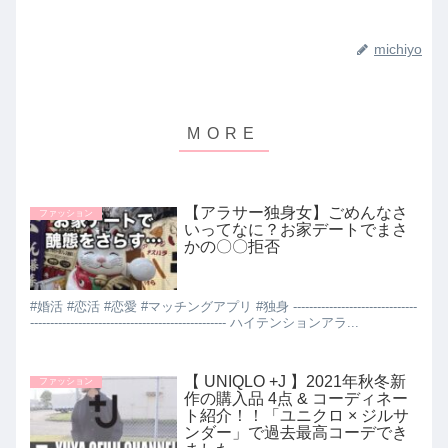
michiyo
【アラサー独身女】ごめんなさ
ファッション
いってなに？お家デートでまさ
かの〇〇拒否
#婚活 #恋活 #恋愛 #マッチングアプリ #独身 -------------------------------
------------------------------------------------- ハイテンションアラ...
【 UNIQLO +J 】2021年秋冬新
ファッション
作の購入品 4点 & コーディネー
ト紹介！！「ユニクロ × ジルサ
ンダー」で過去最高コーデでき