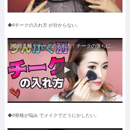
◆#️チークの入れ方 が分からない。
輪郭５種！チークの入れ方！チークの落ちにくいテクニックも！たまご・丸顔・面長・ベース・逆三角形
◆#骨格が悩み でメイクでどうにかしたい。