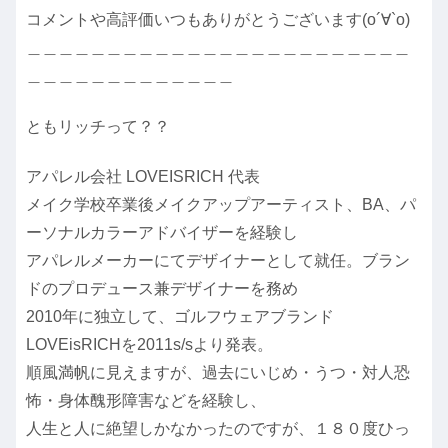
コメントや高評価いつもありがとうございます(о´∀`о)
＿＿＿＿＿＿＿＿＿＿＿＿＿＿＿＿＿＿＿＿＿＿＿＿
＿＿＿＿＿＿＿＿＿＿＿＿＿
ともリッチって？？
アパレル会社 LOVEISRICH 代表
メイク学校卒業後メイクアップアーティスト、BA、パ
ーソナルカラーアドバイザーを経験し
アパレルメーカーにてデザイナーとして就任。ブラン
ドのプロデュース兼デザイナーを務め
2010年に独立して、ゴルフウェアブランド
LOVEisRICHを2011s/sより発表。
順風満帆に見えますが、過去にいじめ・うつ・対人恐
怖・身体醜形障害などを経験し、
人生と人に絶望しかなかったのですが、１８０度ひっ