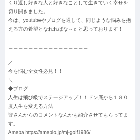
くり返し好きな人と好きなことして生きていく幸せを
切り開きました。
今は、youtubeやブログを通して、同じような悩みを抱
える方の希望となれればな～♬と思っております！
＿＿＿＿＿＿＿＿＿＿＿＿＿＿＿＿＿＿＿＿＿＿＿＿
＿＿＿＿＿＿＿＿＿＿＿＿＿＿＿＿
／
今を悩む全女性必見！！
＼
◆ブログ
人生は飛び級でステージアップ！！ドン底から１８０
度人生を変える方法
皆さんからのコメントなんかも紹介させてもらってま
す。
Ameba https://ameblo.jp/mj-golf1986/