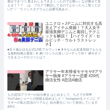
瘦せできつつ 着まわしもできまくったので公開♪♪♪ なぜ痩せて見
える？？？ …は、ブログで解説してるのでよかったらご覧くださ
い(*´▽｀*) インスタグラムに品番写真あり...
ユニクロ＋Jデニムに対抗する高
ファッション
見えアイテム発掘！？大人女子
最強美脚デニムと着回しテクニ
ックを解説！【ハイライズ・セ
ルビッチ・ウルトラストレッ
チ】
■五十嵐かほる公式LINEアカウント■ ⬇︎今ならお友達登録でもらえ
る無料特典が豊富✨⬇︎ 🎁バランスの良いコーデって何？ 🎁今すぐ
できるコーデのコツとは？ ...
アラサー年末帰省モヤモヤ#アラ
ファッション
サー独身 #アラサー恋愛 #20代
婚活女性 #恋活#婚活
ちさl恋活アラサーの自分磨き はじめまして。ちさです🧸🤎
YouTubeショートの投稿を始めました！ Instagramをメインに ア
ラサーの私が恋活のリアルと 自分磨きについて発信しています
&#x1...