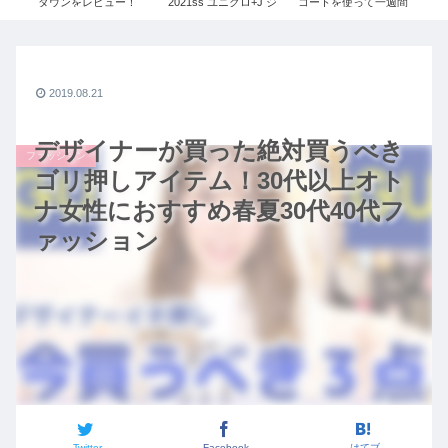
ダウンをレビュー！
2021ss ユニクロ+J ジ
コートを使って一週間
ス
/3】
≫UNIQLO+Jで残り1
ルサンダー レディース
コーデ!! 【ユニクロ×ジ
ュ
点だったSサイズを購
ルサンダー】【ハイブ
20
入しました！
リッドダウンショート
ル
コート】【３０代ファ
シ
ッション】
2019.08.21
デザイナーが買った絶対買うべき
ファッション
ゴリ押しアイテム！30代以上オト
ナ女性におすすめ春夏30代40代フ
ァッション
Twitter
Facebook
はてブ