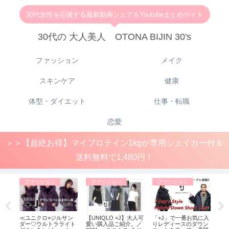
30代女性を応援する最新動画シェア＆Youtubeまとめサイト
30代の 大人美人 OTONA BIJIN 30's
ファッション
メイク
スキンケア
健康
体型・ダイエット
仕事・転職
恋愛
＞＞【超絶お得】マイプロテイン1kgが専用シェイカー付＆
送料無料で1,480円！
ファッション
ファッション
ファッション
フ
流通
≪ユニクロ×ジルサン
【UNIQLO +J】大人可
「+J」で一番お気に入
【1
収益拡
ダー♡ウルトラライト
愛い購入品ご紹介。／
りレディースのダウン
長】