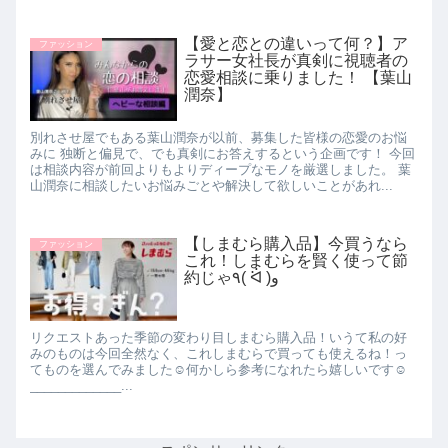
【愛と恋との違いって何？】ア
ファッション
ラサー女社長が真剣に視聴者の
恋愛相談に乗りました！ 【葉山
潤奈】
別れさせ屋でもある葉山潤奈が以前、募集した皆様の恋愛のお悩
みに 独断と偏見で、でも真剣にお答えするという企画です！ 今回
は相談内容が前回よりもよりディープなモノを厳選しました。 葉
山潤奈に相談したいお悩みごとや解決して欲しいことがあれ...
【しまむら購入品】今買うなら
ファッション
これ！しまむらを賢く使って節
約じゃ٩( ᐛ )و
リクエストあった季節の変わり目しまむら購入品！いうて私の好
みのものは今回全然なく、これしまむらで買っても使えるね！っ
てものを選んでみました☺︎何かしら参考になれたら嬉しいです☺︎
_____________...