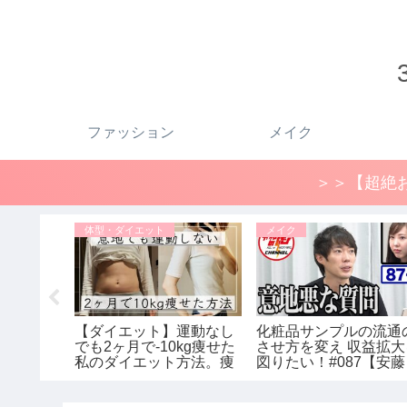
ファッション
メイク
＞＞【超絶お
体型・ダイエット
メイク
パレル店
【ダイエット】運動なし
化粧品サンプルの流通
+J（プラス
でも2ヶ月で-10kg痩せた
させ方を変え 収益拡大
レビュー
私のダイエット方法。痩
図りたい！#087【安藤
020秋冬
せるために辞めた2つの
千夏1/3】令和の虎
サンダー
こと / ダイエットビフォ