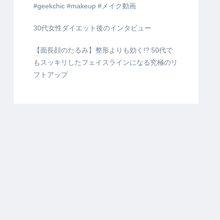
#geekchic #makeup #メイク動画
30代女性ダイエット後のインタビュー
【面長顔のたるみ】整形よりも効く!? 50代で
もスッキリしたフェイスラインになる究極のリ
フトアップ