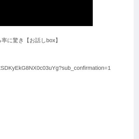
る率に驚き【お話しbox】
ydtSDKyEkG8NX0c03uYg?sub_confirmation=1