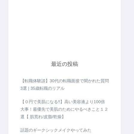
最近の投稿
【転職体験談】30代の転職面接で聞かれた質問
3選 | 35歳転職のリアル
【０円で美肌になる‼️】高い美容液より100倍
大事！最優先で美肌のためにやるべきこと１２
選【 肌荒れ/皮脂/乾燥】
話題のギークシックメイクやってみた