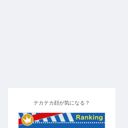
した！
ウンシ
【３０
テカテカ顔が気になる？