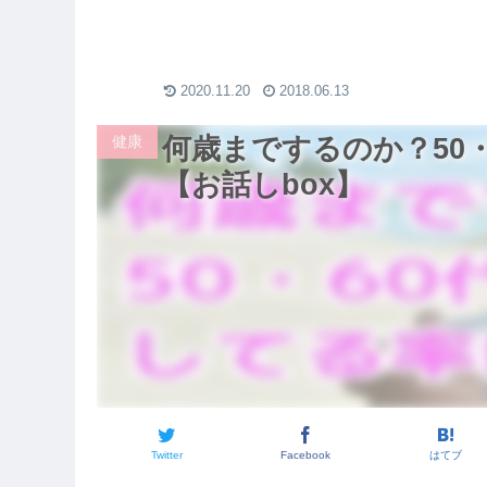
ツなど徹
ーアフター / ダイエット
モチベーション
2020.11.20
2018.06.13
健康
何歳までするのか？50
【お話しbox】
Twitter
Facebook
はてブ