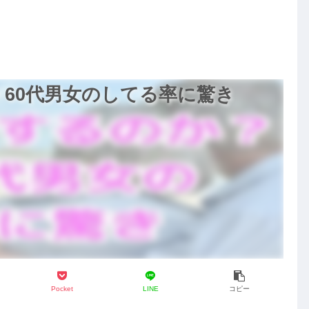
・60代男女のしてる率に驚き
Pocket
LINE
コピー