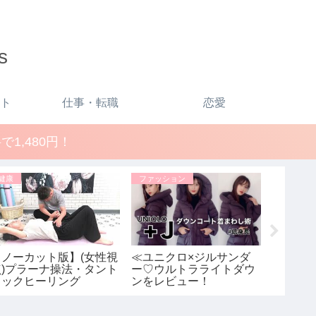
s
ト
仕事・転職
恋愛
1,480円！
健康
ファッション
ファッシ
【ノーカット版】(女性視
≪ユニクロ×ジルサンダ
「+J」
点)プラーナ操法・タント
ー♡ウルトラライトダウ
レディ
リックヒーリング
ンをレビュー！
トを使
≫UNIQLO+Jで残り1点だ
デ!! 
ったSサイズを購入しま
ダー】