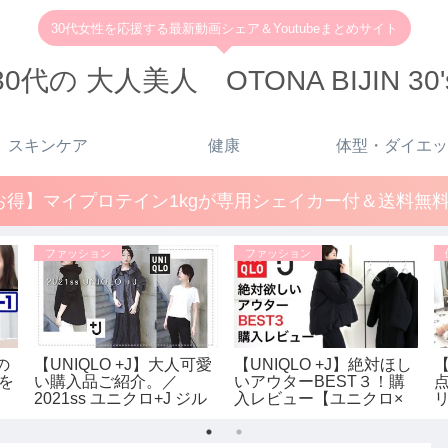
30代女性を応援する最新動画シェア＆Youtubeまとめサイト
30代の 大人美人 OTONA BIJIN 30'
スキンケア
健康
体型・ダイエッ
得】マイプロテイン1kgが専用シェイカー付＆送料無料で
ファッション
ファッション
の
【UNIQLO +J】大人可愛
【UNIQLO +J】絶対ほし
を
い購入品ご紹介。／
いアウターBEST３！購
2021ss ユニクロ+J ジル
入レビュー【ユニクロ×
サンダー レディース
ジルサンダー】レディー
ス