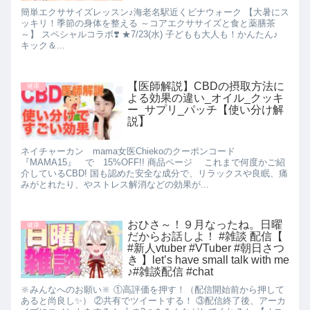
簡単エクササイズレッスン♪海老名駅近くビナウォーク 【大暑にス
ッキリ！季節の身体を整える ～コアエクササイズと食と薬膳茶
～】 スペシャルコラボ❣️ ★7/23(水) 子どもも大人も！かんたん♪
キック＆...
【医師解説】CBDの摂取方法に
健康
よる効果の違い_オイル_クッキ
ー_サプリ_パッチ【使い分け解
説】
ネイチャーカン mama女医Chiekoのクーポンコード
『MAMA15』 で 15%OFF!! 商品ページ これまで何度かご紹
介しているCBD! 国も認めた安全な成分で、リラックスや良眠、痛
みがとれたり、やストレス解消などの効果が...
おひさ～！９月なったね。日曜
健康
だからお話しよ！ #雑談 配信【
#新人vtuber #VTuber #朝日さつ
き 】let’s have small talk with me
♪#雑談配信 #chat
🔆みんなへのお願い🔆 ①高評価を押す！（配信開始前から押して
あると尚良し✨） ②共有でツイートする！ ③配信終了後、アーカ