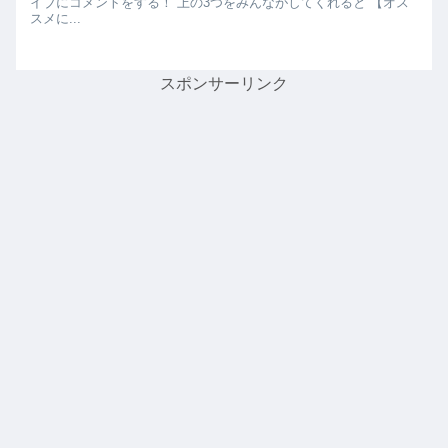
イブにコメントをする！ 上の3つをみんながしてくれると 【オス
スメに...
スポンサーリンク