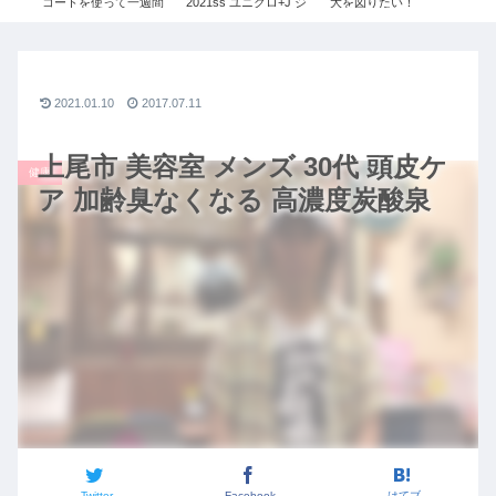
レビ
コートを使って一週間
2021ss ユニクロ+J ジ
大を図りたい！
せ
！
コーデ!! 【ユニクロ×ジ
ルサンダー レディース
#087【安藤 千夏1/3】
法
×ジ
ルサンダー】【ハイブ
令和の虎
た2
ン・
リッドダウンショート
トビ
説！
コート】【３０代ファ
ダ
ッション】
ョ
2021.01.10
2017.07.11
上尾市 美容室 メンズ 30代 頭皮ケ
健康
ア 加齢臭なくなる 高濃度炭酸泉
Twitter
Facebook
はてブ