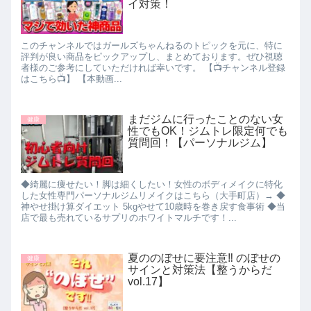
イ対策！
このチャンネルではガールズちゃんねるのトピックを元に、特に
評判が良い商品をピックアップし、まとめております。ぜひ視聴
者様のご参考にしていただければ幸いです。 【📺チャンネル登録
はこちら📺】 【本動画...
まだジムに行ったことのない女
健康
性でもOK！ジムトレ限定何でも
質問回！【パーソナルジム】
◆綺麗に痩せたい！脚は細くしたい！女性のボディメイクに特化
した女性専門パーソナルジムリメイクはこちら（大手町店）→ ◆
神やせ掛け算ダイエット 5kgやせて10歳時を巻き戻す食事術 ◆当
店で最も売れているサプリのホワイトマルチです！...
夏ののぼせに要注意‼︎ のぼせの
健康
サインと対策法【整うからだ
vol.17】