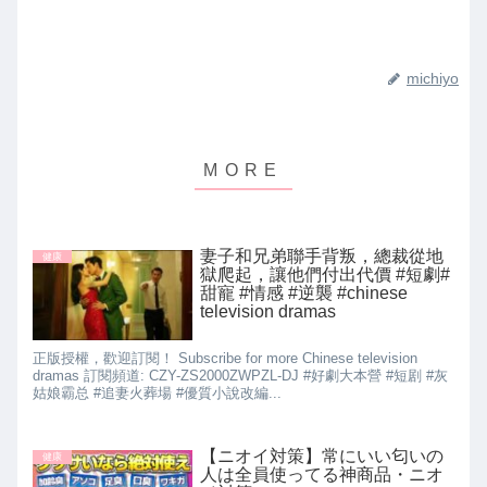
michiyo
妻子和兄弟聯手背叛，總裁從地
健康
獄爬起，讓他們付出代價 #短劇#
甜寵 #情感 #逆襲 #chinese
television dramas
正版授權，歡迎訂閱！ Subscribe for more Chinese television
dramas 訂閱頻道: CZY-ZS2000ZWPZL-DJ #好劇大本營 #短剧 #灰
姑娘霸总 #追妻火葬場 #優質小說改編...
【ニオイ対策】常にいい匂いの
健康
人は全員使ってる神商品・ニオ