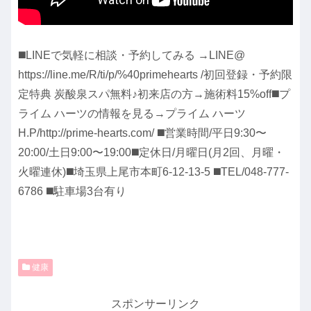
◼️LINEで気軽に相談・予約してみる →LINE@
https://line.me/R/ti/p/%40primehearts /初回登録・予約限
定特典 炭酸泉スパ無料♪初来店の方→施術料15%off◼️プ
ライム ハーツの情報を見る→プライム ハーツ
H.P/http://prime-hearts.com/ ◼️営業時間/平日9:30〜
20:00/土日9:00〜19:00◼️定休日/月曜日(月2回、月曜・
火曜連休)◼️埼玉県上尾市本町6-12-13-5 ◼️TEL/048-777-
6786 ◼️駐車場3台有り
健康
スポンサーリンク