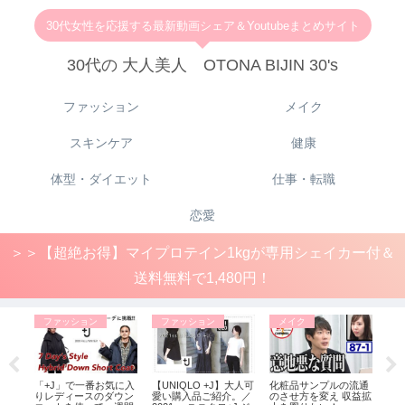
30代女性を応援する最新動画シェア＆Youtubeまとめサイト
30代の 大人美人 OTONA BIJIN 30's
ファッション
メイク
スキンケア
健康
体型・ダイエット
仕事・転職
恋愛
＞＞【超絶お得】マイプロテイン1kgが専用シェイカー付＆
送料無料で1,480円！
ファッション
ファッション
メイク
ル店
「+J」で一番お気に入
【UNIQLO +J】大人可
化粧品サンプルの流通
【
（プラ
りレディースのダウン
愛い購入品ご紹介。／
のさせ方を変え 収益拡
しで