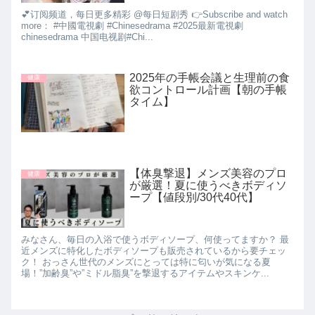
💕订阅频道，每日更多精彩 @每日短剧秀 👉Subscribe and watch
more： #中國電視劇 #Chinesedrama #2025最新電視劇
chinesedrama 中国电视剧#Chi...
2025年の手帳会議と生理前の食
健康
欲コントロール計画【朝の手帳
タイム】
【体臭撃退】メンズ美容のプロ
健康
が厳選！夏に使うべきボディソ
ープ【値段別/30代40代】
みなさん、毎日の入浴で使うボディソープ、何使ってますか？ 最
近メンズに特化したボディソープも販売されているから要チェッ
ク！ おっさん世代のメンズにとっては特に匂いが気になる夏
場！”加齢臭”や”ミドル脂臭”を撃退するアイテムやスキンケ...