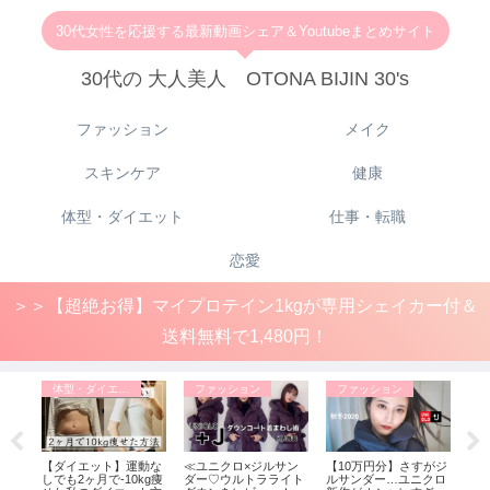
30代女性を応援する最新動画シェア＆Youtubeまとめサイト
30代の 大人美人 OTONA BIJIN 30's
ファッション
メイク
スキンケア
健康
体型・ダイエット
仕事・転職
恋愛
＞＞【超絶お得】マイプロテイン1kgが専用シェイカー付＆
送料無料で1,480円！
体型・ダイエット
ファッション
ファッション
健
大人可
【ダイエット】運動な
≪ユニクロ×ジルサン
【10万円分】さすがジ
【
。／
しでも2ヶ月で-10kg痩
ダー♡ウルトラライト
ルサンダー…ユニクロ
視