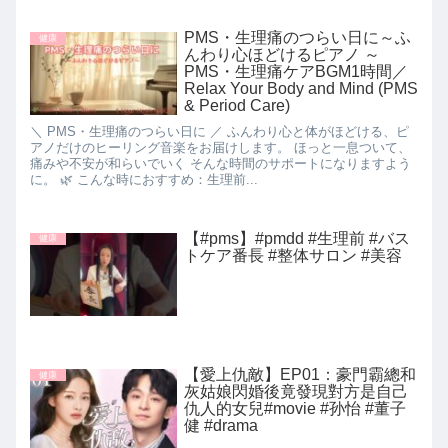
PMS・生理痛のつらい日に～ふ
健康
んわり心ほどけるピアノ ～
PMS・生理痛ケアBGM1時間／
Relax Your Body and Mind (PMS
& Period Care)
＼ PMS・生理痛のつらい日に ／ ふんわり心と体がほどける、ピ
アノだけのヒーリング音楽をお届けします。 ほっと一息ついて、
痛みや不安が和らいでいく そんな時間のサポートになりますよう
に。 🌿 こんな時におすすめ：生理前...
【#pms】#pmdd #生理前 #バス
健康
トケア番長 #整体サロン #美容
【愛上仇敵】EP01：豪門霸總和
健康
灰姑娘閃婚後竟發現對方是自己
仇人的女兒#movie #孙怡 #董子
健 #drama