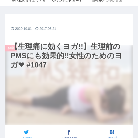
J ジ
せた私のダイエット方
ダウンをレビュー！
新作がオシャレすぎ
ン
ィース
法。痩せるために辞め
≫UNIQLO+Jで残り1
る。絶対買うべきコー
た2つのこと / ダイエッ
点だったSサイズを購
デご紹介｜UNIQLO×
トビフォーアフター /
入しました！
ジルサンダーコラボ秋
ダイエットモチベーシ
冬2020コーデ【ユニク
ョン
ロ+J】
2020.10.01
2017.06.21
【生理痛に効くヨガ!!】生理前の
健康
PMSにも効果的!!女性のためのヨ
ガ❤︎ #1047
Twitter
Facebook
はてブ