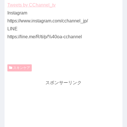
Tweets by CChannel_tv
Instagram
https://www.instagram.com/cchannel_jp/
LINE
https://line.me/R/ti/p/%40oa-cchannel
スキンケア
スポンサーリンク