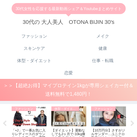
30代女性を応援する最新動画シェア＆Youtubeまとめサイト
30代の 大人美人 OTONA BIJIN 30's
ファッション
メイク
スキンケア
健康
体型・ダイエット
仕事・転職
恋愛
＞＞【超絶お得】マイプロテイン1kgが専用シェイカー付＆
送料無料で1,480円！
ファッション
体型・ダイエット
ファッション
フ
サン
「+J」で一番お気に入
【ダイエット】運動な
【10万円分】さすがジ
【U
イト
りレディースのダウン
しでも2ヶ月で-10kg痩
ルサンダー…ユニクロ
しい