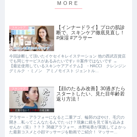
【インナードライ】プロの肌診
スキンケア
断で、スキンケア徹底見直し！
#保湿 #アラサー
今回診断して頂いたイケセイキレイステーション 他の西武百貨店
でも同じサービスがあるみたいです♪ ※案件ではないです →
【最近使用しているスキンケアアイテム】 ・HACCI クレンジン
グミルク ・ミノン アミノモイスト ジェントル...
【顔のたるみ改善】30過ぎたら
スキンケア
スタートしたい、見た目年齢若
返り方法！
アラサー・アラフォーになると二重アゴ、輪郭のぼやけ、毛穴の
開き…私ってこんなたるんでたっけ？現象に鏡を見て落ち込みま
せんか（笑）？？？ 38歳アラフォー、水野祐香が実践してよかっ
た最新コスメと小顔マッサージを動画でご紹介！ マッサー...