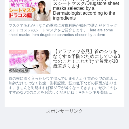
スシートマスク/Drugstore sheet
masks selected by a
Dermatologist according to the
ingredients
マスクであれがちなこの季節に皮膚科医が成分で選んだドラッグ
ストアコスメのシートマスクをご紹介します。 Here are some
sheet masks from drugstore cosmetics chosen by a derm...
【アラフィフ必見】首のシワを
スキンケア
なくす＆予防のためにしている3
つのこと！これだけで首元が10
歳若返ります
首の横に深く入ったシワで悩んでいませんか？首のシワの原因は
加齢だけではなく乾燥、形状記憶、筋力低下などの原因がありま
す。きちんと対処すれば横ジワが薄くなってきます。ぜひこのお
すすめな3つのことをお試しくださいね！ ■チャンネル登録 ...
スポンサーリンク