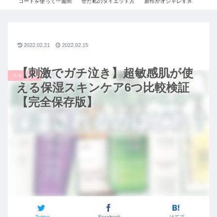
！
コートを使って一週間
せた私のダイエット方
新作がオシャレすぎ
３
り1
コーデ!! 【ユニクロ×ジ
法。痩せるために辞め
る。絶対買うべきコー
ニ
を購
ルサンダー】【ハイブ
た2つのこと / ダイエッ
デご紹介｜UNIQLO×
ー
リッドダウンショート
トビフォーアフター /
ジルサンダーコラボ秋
コート】【３０代ファ
ダイエットモチベーシ
冬2020コーデ【ユニク
ッション】
ョン
ロ+J】
2022.02.21
2022.02.15
【刺激でガチ泣き】超敏感肌が使
スキンケア
える保湿スキンケア6つ比較検証
【完全保存版】
Twitter
Facebook
はてブ