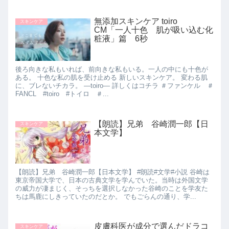
無添加スキンケア toiro
スキンケア
CM「一人十色 肌が吸い込む化
粧液」篇 6秒
後ろ向きな私もいれば、前向きな私もいる。一人の中にも十色が
ある。 十色な私の肌を受け止める 新しいスキンケア。 変わる肌
に、ブレないチカラ。 ―toiro― 詳しくはコチラ ＃ファンケル ＃
FANCL #toiro #トイロ ＃...
【朗読】兄弟 谷崎潤一郎【日
スキンケア
本文学】
【朗読】兄弟 谷崎潤一郎【日本文学】 #朗読#文学#小説 谷崎は
東京帝国大学で、日本の古典文学を学んでいた。当時は外国文学
の威力が凄まじく、そっちを選択しなかった谷崎のことを学友た
ちは馬鹿にしきっていたのだとか。 でもごらんの通り、学...
皮膚科医が成分で選んだドラコ
スキンケア