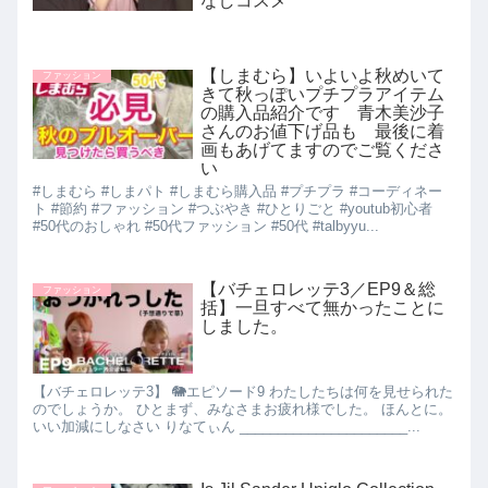
なしコスメ
【しまむら】いよいよ秋めいて
ファッション
きて秋っぽいプチプラアイテム
の購入品紹介です 青木美沙子
さんのお値下げ品も 最後に着
画もあげてますのでご覧くださ
い
#しまむら #しまパト #しまむら購入品 #プチプラ #コーディネー
ト #節約 #ファッション #つぶやき #ひとりごと #youtub初心者
#50代のおしゃれ #50代ファッション #50代 #talbyyu...
【バチェロレッテ3／EP9＆総
ファッション
括】一旦すべて無かったことに
しました。
【バチェロレッテ3】 🐘エピソード9 わたしたちは何を見せられた
のでしょうか。 ひとまず、みなさまお疲れ様でした。 ほんとに。
いい加減にしなさい りなてぃん ______________________...