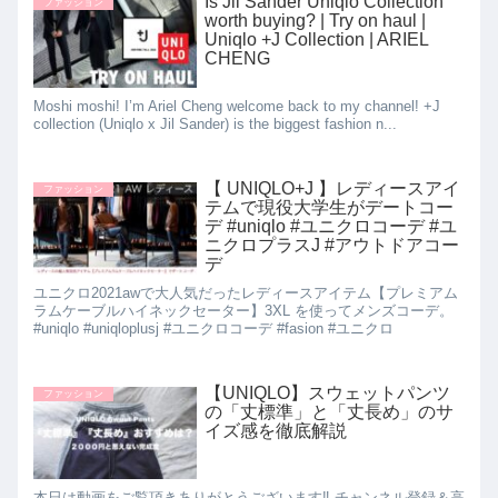
Is Jil Sander Uniqlo Collection
ファッション
worth buying? | Try on haul |
Uniqlo +J Collection | ARIEL
CHENG
Moshi moshi! I’m Ariel Cheng welcome back to my channel! +J
collection (Uniqlo x Jil Sander) is the biggest fashion n...
【 UNIQLO+J 】レディースアイ
ファッション
テムで現役大学生がデートコー
デ #uniqlo #ユニクロコーデ #ユ
ニクロプラスJ #アウトドアコー
デ
ユニクロ2021awで大人気だったレディースアイテム【プレミアム
ラムケーブルハイネックセーター】3XL を使ってメンズコーデ。
#uniqlo #uniqloplusj #ユニクロコーデ #fasion #ユニクロ
【UNIQLO】スウェットパンツ
ファッション
の「丈標準」と「丈長め」のサ
イズ感を徹底解説
本日は動画をご覧頂きありがとうございます‼︎ チャンネル登録＆高