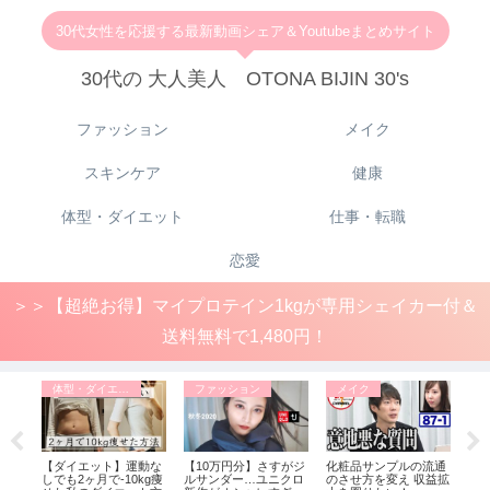
30代女性を応援する最新動画シェア＆Youtubeまとめサイト
30代の 大人美人 OTONA BIJIN 30's
ファッション
メイク
スキンケア
健康
体型・ダイエット
仕事・転職
恋愛
＞＞【超絶お得】マイプロテイン1kgが専用シェイカー付＆
送料無料で1,480円！
体型・ダイエット
ファッション
メイク
フ
大人可
【ダイエット】運動な
【10万円分】さすがジ
化粧品サンプルの流通
【1
。／
しでも2ヶ月で-10kg痩
ルサンダー…ユニクロ
のさせ方を変え 収益拡
長】