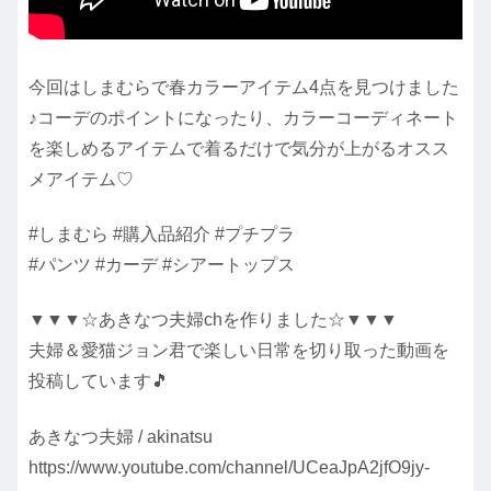
今回はしまむらで春カラーアイテム4点を見つけました
♪コーデのポイントになったり、カラーコーディネート
を楽しめるアイテムで着るだけで気分が上がるオスス
メアイテム♡
#しまむら #購入品紹介 #プチプラ
#パンツ #カーデ #シアートップス
▼▼▼☆あきなつ夫婦chを作りました☆▼▼▼
夫婦＆愛猫ジョン君で楽しい日常を切り取った動画を
投稿しています🎵
あきなつ夫婦 / akinatsu
https://www.youtube.com/channel/UCeaJpA2jfO9jy-