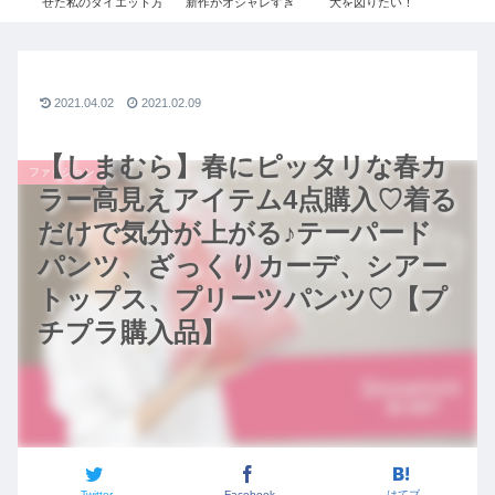
J ジ
せた私のダイエット方
新作がオシャレすぎ
大を図りたい！
ス
ィース
法。痩せるために辞め
る。絶対買うべきコー
#087【安藤 千夏1/3】
ュ
た2つのこと / ダイエッ
デご紹介｜UNIQLO×
令和の虎
20
トビフォーアフター /
ジルサンダーコラボ秋
ル
ダイエットモチベーシ
冬2020コーデ【ユニク
シ
ョン
ロ+J】
2021.04.02
2021.02.09
【しまむら】春にピッタリな春カ
ファッション
ラー高見えアイテム4点購入♡着る
だけで気分が上がる♪テーパード
パンツ、ざっくりカーデ、シアー
トップス、プリーツパンツ♡【プ
チプラ購入品】
Twitter
Facebook
はてブ