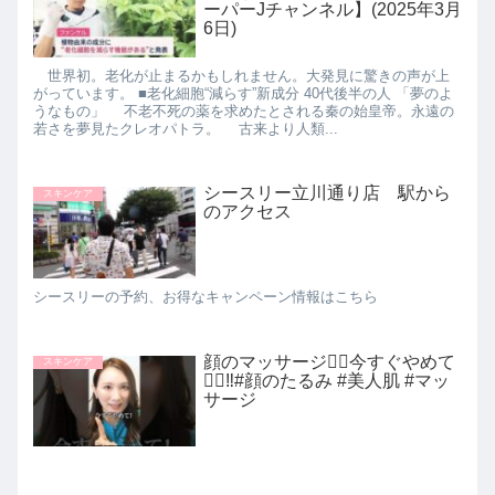
ーパーJチャンネル】(2025年3月
6日)
世界初。老化が止まるかもしれません。大発見に驚きの声が上
がっています。 ■老化細胞“減らす”新成分 40代後半の人 「夢のよ
うなもの」 不老不死の薬を求めたとされる秦の始皇帝。永遠の
若さを夢見たクレオパトラ。 古来より人類...
シースリー立川通り店 駅から
スキンケア
のアクセス
シースリーの予約、お得なキャンペーン情報はこちら
顔のマッサージ💆‍♀️今すぐやめて
スキンケア
🙅‍♀️‼️#顔のたるみ #美人肌 #マッ
サージ