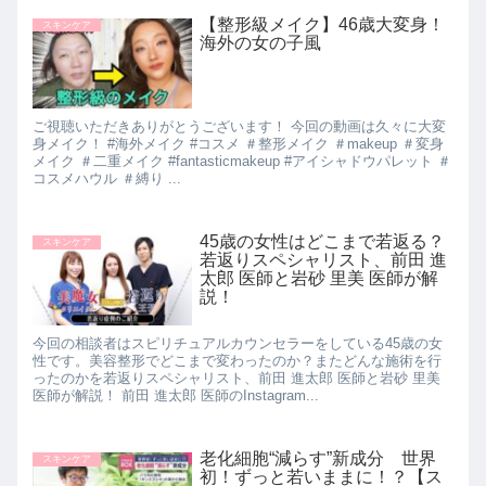
【整形級メイク】46歳大変身！
スキンケア
海外の女の子風
ご視聴いただきありがとうございます！ 今回の動画は久々に大変
身メイク！ #海外メイク #コスメ ＃整形メイク ＃makeup ＃変身
メイク ＃二重メイク #fantasticmakeup #アイシャドウパレット ＃
コスメハウル ＃縛り ...
45歳の女性はどこまで若返る？
スキンケア
若返りスペシャリスト、前田 進
太郎 医師と岩砂 里美 医師が解
説！
今回の相談者はスピリチュアルカウンセラーをしている45歳の女
性です。美容整形でどこまで変わったのか？またどんな施術を行
ったのかを若返りスペシャリスト、前田 進太郎 医師と岩砂 里美
医師が解説！ 前田 進太郎 医師のInstagram...
老化細胞“減らす”新成分 世界
スキンケア
初！ずっと若いままに！？【ス