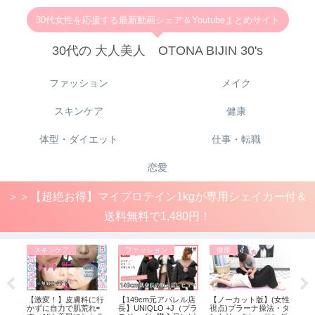
30代女性を応援する最新動画シェア＆Youtubeまとめサイト
30代の 大人美人 OTONA BIJIN 30's
ファッション
メイク
スキンケア
健康
体型・ダイエット
仕事・転職
恋愛
＞＞【超絶お得】マイプロテイン1kgが専用シェイカー付＆
送料無料で1,480円！
スキンケア
ファッション
健康
フ
大人可
【激変！】皮膚科に行
【149cm元アパレル店
【ノーカット版】(女性
【U
。／
かずに自力で肌荒れ⇨
長】UNIQLO +J（プラ
視点)プラーナ操法・タ
しい