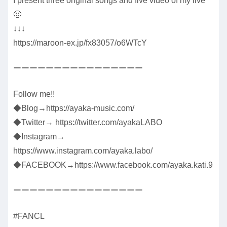
I present three original songs and five video of my live
🙂
↓↓↓
https://maroon-ex.jp/fx83057/o6WTcY
ーーーーーーーーーーーーーーーー
Follow me!!
◆Blog→https://ayaka-music.com/
◆Twitter→ https://twitter.com/ayakaLABO
◆Instagram→
https://www.instagram.com/ayaka.labo/
◆FACEBOOK→https://www.facebook.com/ayaka.kati.9
ーーーーーーーーーーーーーーーー
#FANCL