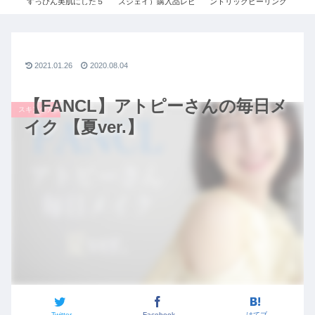
J ジ
すっぴん美肌にした５
スジェイ）購入品レビ
ントリックヒーリング
３
ィース
つの方法！【スキンケ
ュー＆着用コーデ！
ニ
ア】
2020秋冬ユニクロ×ジ
ー
ルサンダーのダウン・
シャツなど徹底解説！
2021.01.26
2020.08.04
【FANCL】アトピーさんの毎日メ
スキンケア
イク 【夏ver.】
Twitter
Facebook
はてブ